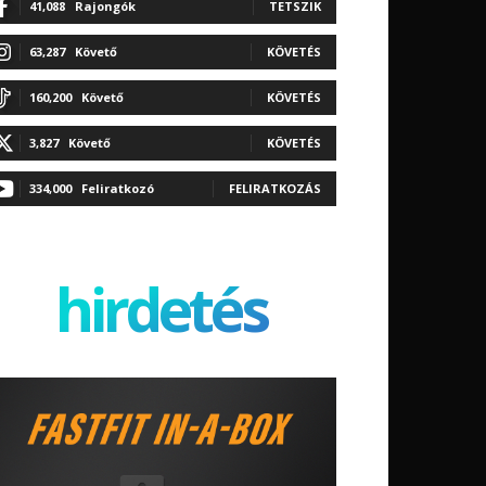
41,088
Rajongók
TETSZIK
63,287
Követő
KÖVETÉS
160,200
Követő
KÖVETÉS
3,827
Követő
KÖVETÉS
334,000
Feliratkozó
FELIRATKOZÁS
hirdetés