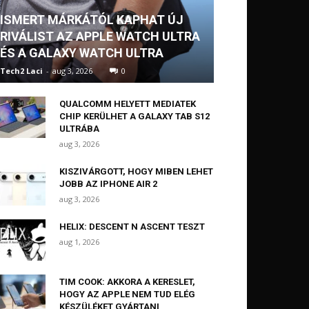
ISMERT MÁRKÁTÓL KAPHAT ÚJ
RIVÁLIST AZ APPLE WATCH ULTRA
ÉS A GALAXY WATCH ULTRA
Tech2 Laci
-
aug 3, 2026
0
QUALCOMM HELYETT MEDIATEK
CHIP KERÜLHET A GALAXY TAB S12
ULTRÁBA
aug 3, 2026
KISZIVÁRGOTT, HOGY MIBEN LEHET
JOBB AZ IPHONE AIR 2
aug 3, 2026
HELIX: DESCENT N ASCENT TESZT
aug 1, 2026
TIM COOK: AKKORA A KERESLET,
HOGY AZ APPLE NEM TUD ELÉG
KÉSZÜLÉKET GYÁRTANI