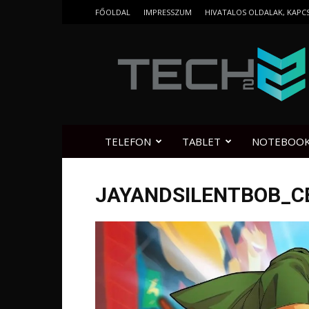
FŐOLDAL
IMPRESSZUM
HIVATALOS OLDALAK, KAPC
Tech2.hu
TELEFON
TABLET
NOTEBOO
JAYANDSILENTBOB_C