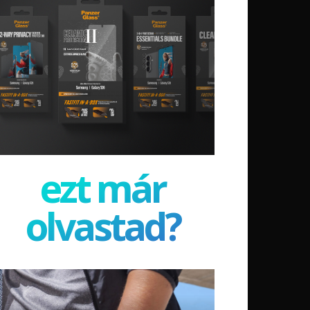
ezt már
olvastad?