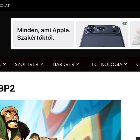
SOLAT
K
SZOFTVER
HARDVER
TECHNOLÓGIA
G
BP2