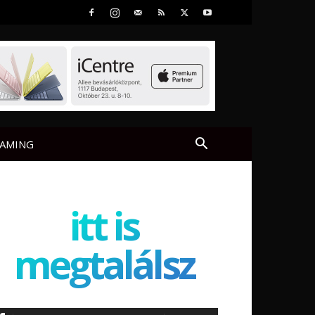
AMING
itt is
megtalálsz