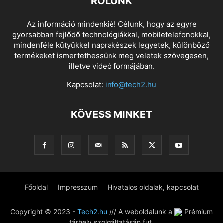
RÓLUNK
Az információ mindenkié! Célunk, hogy az egyre
gyorsabban fejlődő technológiákkal, mobiletelefonokkal,
mindenféle kütyükkel naprakészek legyetek, különböző
termékeket ismertethessünk meg veletek szövegesen,
illetve videó formájában.
Kapcsolat:
info@tech2.hu
KÖVESS MINKET
Főoldal
Impresszum
Hivatalos oldalak, kapcsolat
Copyright © 2023 -
Tech2.hu
/// A weboldalunk a
Prémium
tárhely szolgáltatásán fut.