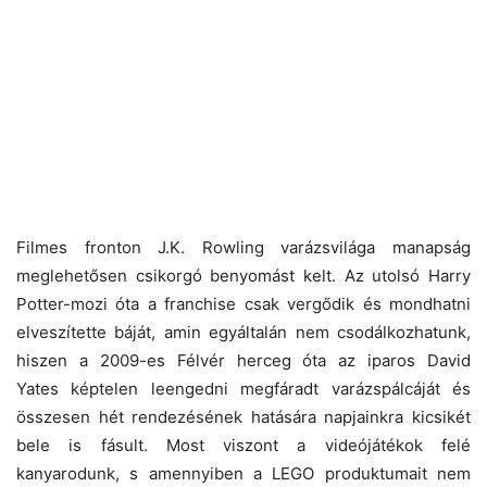
Filmes fronton J.K. Rowling varázsvilága manapság
meglehetősen csikorgó benyomást kelt. Az utolsó Harry
Potter-mozi óta a franchise csak vergődik és mondhatni
elveszítette báját, amin egyáltalán nem csodálkozhatunk,
hiszen a 2009-es Félvér herceg óta az iparos David
Yates képtelen leengedni megfáradt varázspálcáját és
összesen hét rendezésének hatására napjainkra kicsikét
bele is fásult. Most viszont a videójátékok felé
kanyarodunk, s amennyiben a LEGO produktumait nem