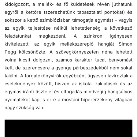
kidolgozott, a mellék- és fő küldetések révén juthatunk
egyről a kettőre (szerezhetünk tapasztalati pontokat) és
sokszor a kettő szimbiózisban támogatja egymást – vagyis
az egyik teljesítése nélkül lehetetlenség a következő
feladatunkat megkezdeni. A szinkron igényesen
kivitelezett, az egyik mellékszereplő hangját Simon
Pegg kölcsönözte. A szövegkörnyezeten néha lehetett
volna kicsit dolgozni, számos karakter tucat benyomást
kelt, de szerencsére a gyenge párbeszédekből nem sokat
találni. A forgatókönyvírók egyébként ügyesen lavíroztak a
cselekmények között, hiszen az iskolai zaklatások és az
egymás iránti tisztelet és elfogadás mindvégig hangsúlyos
nyomatékot kap, s erre a mostani hiperérzékeny világban
nagy szükség van.