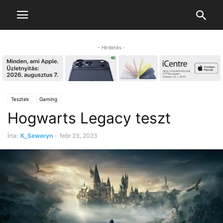
- Hirdetés -
Tesztek
Gaming
Hogwarts Legacy teszt
Írta:
K_Seweryn
-
febr 23, 2023