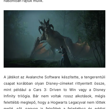
hasonlóan rajtuk múlik.
A játékot az Avalanche Software készítette, a tengerentúli
csapat korábban olyan Disney-címeket rittyentett össze,
mint például a Cars 3: Driven to Win vagy a Disney
Infinity trilógia. Bár nem voltak rossz alkotások, mégis
felettébb meglepő, hogy a Hogwarts Legacyval nem lőttek
mellé, sőt, nagyon is felnőttek a feladathoz és eddigi