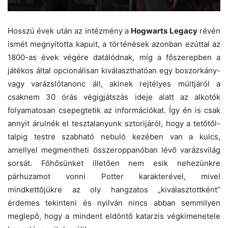
Hosszú évek után az intézmény a
Hogwarts Legacy
révén
ismét megnyitotta kapuit, a történések azonban ezúttal az
1800-as évek végére datálódnak, míg a főszerepben a
játékos által opcionálisan kiválaszthatóan egy boszorkány-
vagy varázslótanonc áll, akinek rejtélyes múltjáról a
csaknem 30 órás végigjátszás ideje alatt az alkotók
folyamatosan csepegtetik az információkat. Így én is csak
annyit árulnék el tesztalanyunk sztorijáról, hogy a tetőtől-
talpig testre szabható nebuló kezében van a kulcs,
amellyel megmentheti összeroppanóban lévő varázsvilág
sorsát. Főhősünket illetően nem esik nehezünkre
párhuzamot vonni Potter karakterével, mivel
mindkettőjükre az oly hangzatos „kiválasztottként”
érdemes tekinteni és nyilván nincs abban semmilyen
meglepő, hogy a mindent eldöntő katarzis végkimenetele