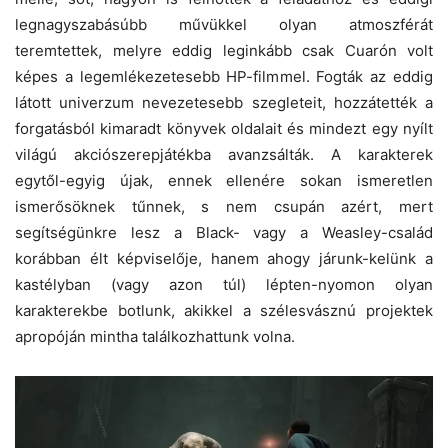
legnagyszabásúbb művükkel olyan atmoszférát
teremtettek, melyre eddig leginkább csak Cuarón volt
képes a legemlékezetesebb HP-filmmel. Fogták az eddig
látott univerzum nevezetesebb szegleteit, hozzátették a
forgatásból kimaradt könyvek oldalait és mindezt egy nyílt
világú akciószerepjátékba avanzsálták. A karakterek
egytől-egyig újak, ennek ellenére sokan ismeretlen
ismerősöknek tűnnek, s nem csupán azért, mert
segítségünkre lesz a Black- vagy a Weasley-család
korábban élt képviselője, hanem ahogy járunk-kelünk a
kastélyban (vagy azon túl) lépten-nyomon olyan
karakterekbe botlunk, akikkel a szélesvásznú projektek
apropóján mintha találkozhattunk volna.