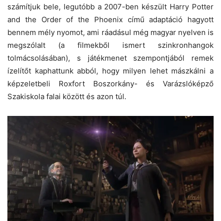
számítjuk bele, legutóbb a 2007-ben készült Harry Potter
and the Order of the Phoenix című adaptáció hagyott
bennem mély nyomot, ami ráadásul még magyar nyelven is
megszólalt (a filmekből ismert szinkronhangok
tolmácsolásában), s játékmenet szempontjából remek
ízelítőt kaphattunk abból, hogy milyen lehet mászkálni a
képzeletbeli Roxfort Boszorkány- és Varázslóképző
Szakiskola falai között és azon túl.