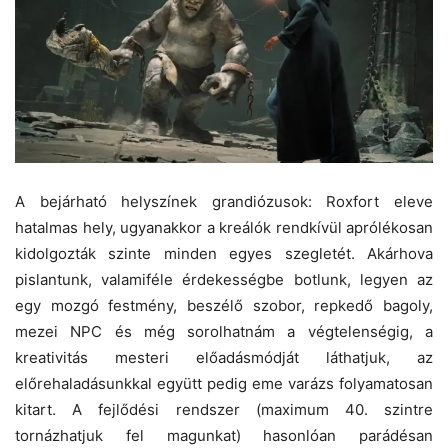
A bejárható helyszínek grandiózusok: Roxfort eleve
hatalmas hely, ugyanakkor a kreálók rendkívül aprólékosan
kidolgozták szinte minden egyes szegletét. Akárhova
pislantunk, valamiféle érdekességbe botlunk, legyen az
egy mozgó festmény, beszélő szobor, repkedő bagoly,
mezei NPC és még sorolhatnám a végtelenségig, a
kreativitás mesteri előadásmódját láthatjuk, az
előrehaladásunkkal együtt pedig eme varázs folyamatosan
kitart. A fejlődési rendszer (maximum 40. szintre
tornázhatjuk fel magunkat) hasonlóan parádésan