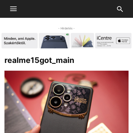
- Hirdetés -
realme15got_main