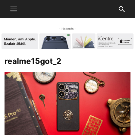
- Hirdetés -
realme15got_2