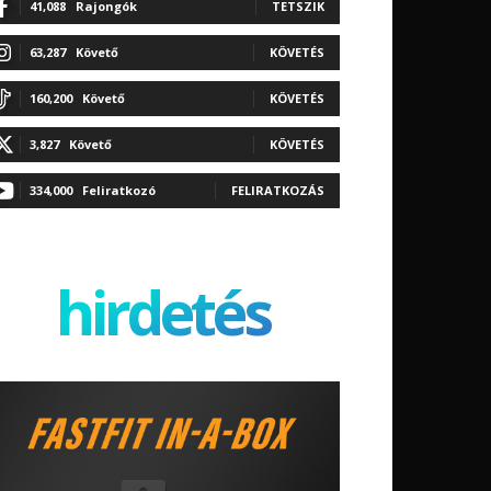
41,088
Rajongók
TETSZIK
63,287
Követő
KÖVETÉS
160,200
Követő
KÖVETÉS
3,827
Követő
KÖVETÉS
334,000
Feliratkozó
FELIRATKOZÁS
hirdetés