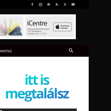
AMING
itt is
megtalálsz