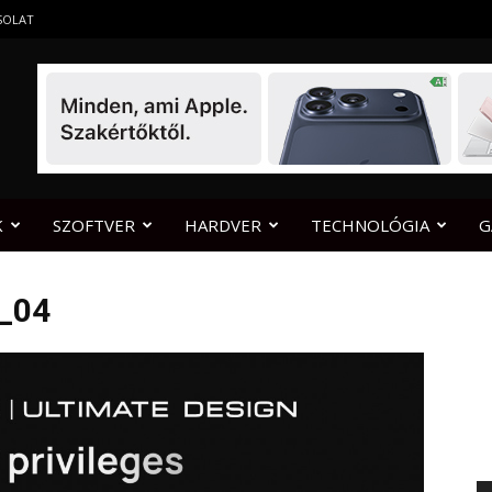
SOLAT
K
SZOFTVER
HARDVER
TECHNOLÓGIA
G
_04