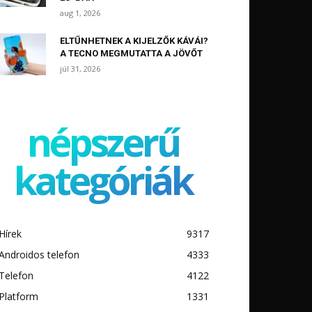
aug 1, 2026
ELTŰNHETNEK A KIJELZŐK KÁVÁI?
A TECNO MEGMUTATTA A JÖVŐT
júl 31, 2026
népszerű
kategóriák
Hírek
9317
Androidos telefon
4333
Telefon
4122
Platform
1331