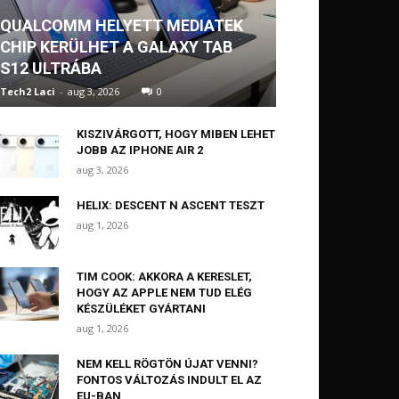
QUALCOMM HELYETT MEDIATEK
CHIP KERÜLHET A GALAXY TAB
S12 ULTRÁBA
Tech2 Laci
-
aug 3, 2026
0
KISZIVÁRGOTT, HOGY MIBEN LEHET
JOBB AZ IPHONE AIR 2
aug 3, 2026
HELIX: DESCENT N ASCENT TESZT
aug 1, 2026
TIM COOK: AKKORA A KERESLET,
HOGY AZ APPLE NEM TUD ELÉG
KÉSZÜLÉKET GYÁRTANI
aug 1, 2026
NEM KELL RÖGTÖN ÚJAT VENNI?
FONTOS VÁLTOZÁS INDULT EL AZ
EU-BAN