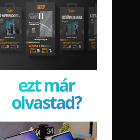
ezt már
olvastad?