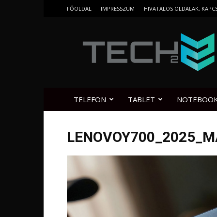
FŐOLDAL
IMPRESSZUM
HIVATALOS OLDALAK, KAPC
Tech2.hu
TELEFON
TABLET
NOTEBOO
LENOVOY700_2025_M