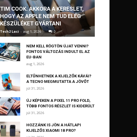
TIM COOK: AKKORA A KERESLET,
HOGY AZ APPLE NEM TUD ELÉG
KÉSZÜLÉKET GYÁRTANI
Tech2 Laci
-
aug 1, 2026
0
NEM KELL RÖGTÖN ÚJAT VENNI?
FONTOS VÁLTOZÁS INDULT EL AZ
EU-BAN
aug 1, 2026
ELTŰNHETNEK A KIJELZŐK KÁVÁI?
A TECNO MEGMUTATTA A JÖVŐT
júl 31, 2026
ÚJ KÉPEKEN A PIXEL 11 PRO FOLD,
TÖBB FONTOS RÉSZLET IS KIDERÜLT
júl 31, 2026
HOZZÁNK IS JÖN A HÁTLAPI
KIJELZŐS XIAOMI 18 PRO?