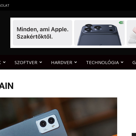
SOLAT
K
SZOFTVER
HARDVER
TECHNOLÓGIA
G
AIN