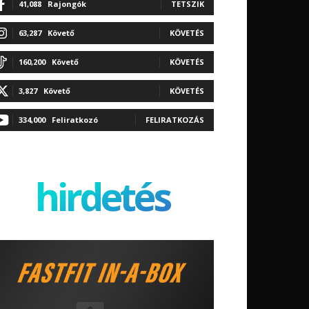
41,088
Rajongók
TETSZIK
63,287
Követő
KÖVETÉS
160,200
Követő
KÖVETÉS
3,827
Követő
KÖVETÉS
334,000
Feliratkozó
FELIRATKOZÁS
hirdetés