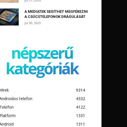
júl 31, 2026
A MEDIATEK SEGÍTHET MEGFÉKEZNI
A CSÚCSTELEFONOK DRÁGULÁSÁT
júl 30, 2026
népszerű
kategóriák
Hírek
9314
Androidos telefon
4332
Telefon
4122
Platform
1331
Android
1311