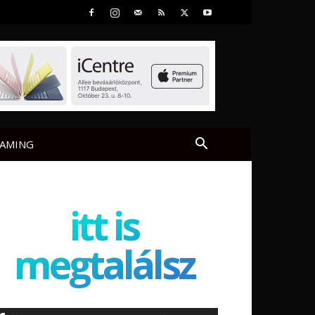
AMING
itt is
megtalálsz