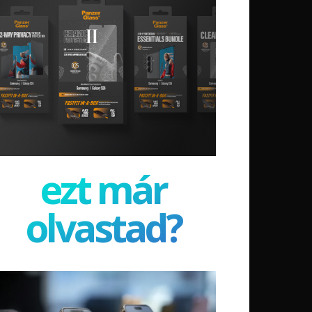
ezt már
olvastad?