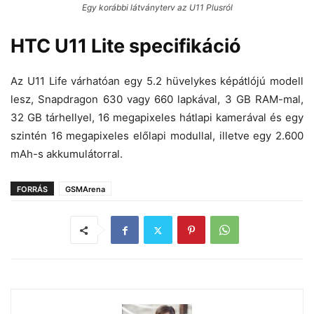
Egy korábbi látványterv az U11 Plusról
HTC U11 Lite specifikáció
Az U11 Life várhatóan egy 5.2 hüvelykes képátlójú modell
lesz, Snapdragon 630 vagy 660 lapkával, 3 GB RAM-mal,
32 GB tárhellyel, 16 megapixeles hátlapi kamerával és egy
szintén 16 megapixeles előlapi modullal, illetve egy 2.600
mAh-s akkumulátorral.
FORRÁS
GSMArena