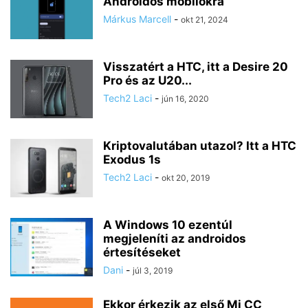
Androidos mobilokra
Márkus Marcell
-
okt 21, 2024
Visszatért a HTC, itt a Desire 20
Pro és az U20...
Tech2 Laci
-
jún 16, 2020
Kriptovalutában utazol? Itt a HTC
Exodus 1s
Tech2 Laci
-
okt 20, 2019
A Windows 10 ezentúl
megjeleníti az androidos
értesítéseket
Dani
-
júl 3, 2019
Ekkor érkezik az első Mi CC