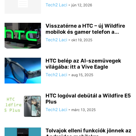
Tech2 Laci
-
jún 12, 2026
Visszatérne a HTC – új Wildfire
mobilok és gamer telefon a...
Tech2 Laci
-
okt 19, 2025
HTC belép az AI-szemüvegek
világába: itt a Vive Eagle
Tech2 Laci
-
aug 15, 2025
HTC logóval debütál a Wildfire E5
Plus
Tech2 Laci
-
márc 13, 2025
Tolvajok elleni funkciók jönnek az