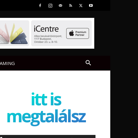
AMING
itt is
megtalálsz