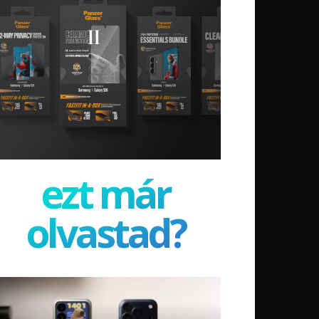
ezt már
olvastad?