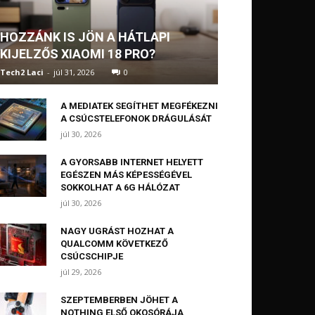
HOZZÁNK IS JÖN A HÁTLAPI
KIJELZŐS XIAOMI 18 PRO?
Tech2 Laci
-
júl 31, 2026
0
A MEDIATEK SEGÍTHET MEGFÉKEZNI
A CSÚCSTELEFONOK DRÁGULÁSÁT
júl 30, 2026
A GYORSABB INTERNET HELYETT
EGÉSZEN MÁS KÉPESSÉGÉVEL
SOKKOLHAT A 6G HÁLÓZAT
júl 30, 2026
NAGY UGRÁST HOZHAT A
QUALCOMM KÖVETKEZŐ
CSÚCSCHIPJE
júl 29, 2026
SZEPTEMBERBEN JÖHET A
NOTHING ELSŐ OKOSÓRÁJA