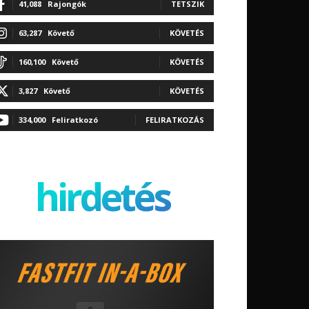
41,088
Rajongók
TETSZIK
63,287
Követő
KÖVETÉS
160,100
Követő
KÖVETÉS
3,827
Követő
KÖVETÉS
334,000
Feliratkozó
FELIRATKOZÁS
hirdetés