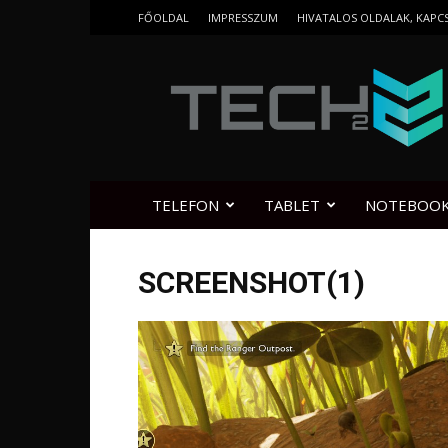
FŐOLDAL
IMPRESSZUM
HIVATALOS OLDALAK, KAPC
Tech2.hu
TELEFON
TABLET
NOTEBOO
SCREENSHOT(1)