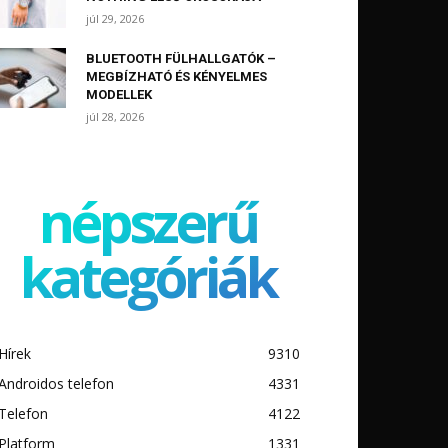
júl 29, 2026
BLUETOOTH FÜLHALLGATÓK –
MEGBÍZHATÓ ÉS KÉNYELMES
MODELLEK
júl 28, 2026
népszerű
kategóriák
Hírek
9310
Androidos telefon
4331
Telefon
4122
Platform
1331