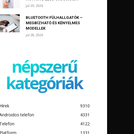
júl 29, 2026
BLUETOOTH FÜLHALLGATÓK –
MEGBÍZHATÓ ÉS KÉNYELMES
MODELLEK
júl 28, 2026
népszerű
kategóriák
Hírek
9310
Androidos telefon
4331
Telefon
4122
Platform
1331