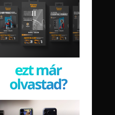
ezt már
olvastad?