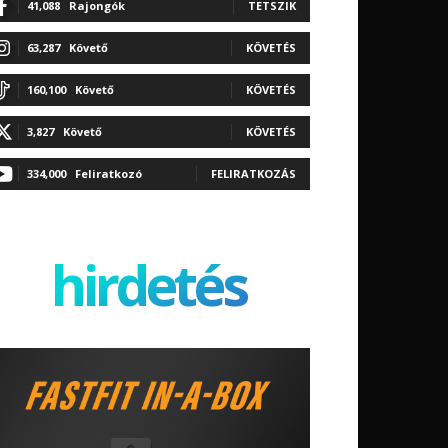
41,088
Rajongók
TETSZIK
63,287
Követő
KÖVETÉS
160,100
Követő
KÖVETÉS
3,827
Követő
KÖVETÉS
334,000
Feliratkozó
FELIRATKOZÁS
hirdetés