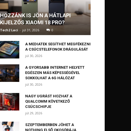
HOZZÁNK IS JÖN A HÁTLAPI
KIJELZŐS XIAOMI 18 PRO?
Tech2 Laci
-
júl 31, 2026
0
A MEDIATEK SEGÍTHET MEGFÉKEZNI
A CSÚCSTELEFONOK DRÁGULÁSÁT
júl 30, 2026
A GYORSABB INTERNET HELYETT
EGÉSZEN MÁS KÉPESSÉGÉVEL
SOKKOLHAT A 6G HÁLÓZAT
júl 30, 2026
NAGY UGRÁST HOZHAT A
QUALCOMM KÖVETKEZŐ
CSÚCSCHIPJE
júl 29, 2026
SZEPTEMBERBEN JÖHET A
NOTHING ELSŐ OKOSÓRÁJA