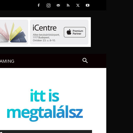
AMING
itt is
megtalálsz