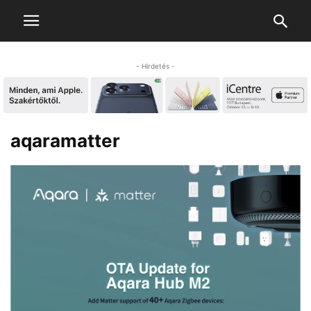
- Hirdetés -
aqaramatter