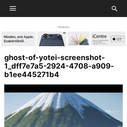
- Hirdetés -
ghost-of-yotei-screenshot-
1_dff7e7a5-2924-4708-a909-
b1ee445271b4