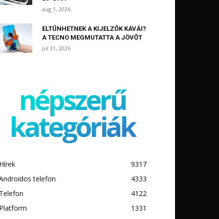
aug 1, 2026
ELTŰNHETNEK A KIJELZŐK KÁVÁI?
A TECNO MEGMUTATTA A JÖVŐT
júl 31, 2026
népszerű
kategóriák
Hírek
9317
Androidos telefon
4333
Telefon
4122
Platform
1331