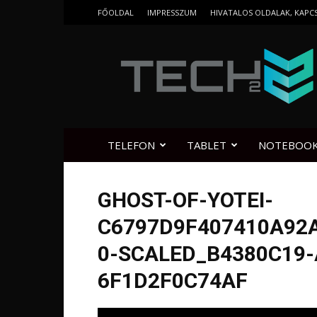
FŐOLDAL
IMPRESSZUM
HIVATALOS OLDALAK, KAPC
Tech2.hu
TELEFON
TABLET
NOTEBOO
GHOST-OF-YOTEI-
C6797D9F407410A92
0-SCALED_B4380C19-
6F1D2F0C74AF