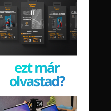
ezt már
olvastad?