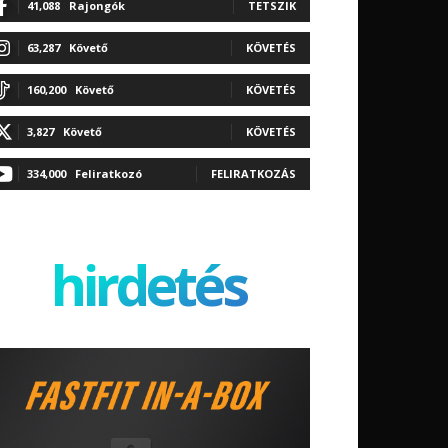
41,088
Rajongók
TETSZIK
63,287
Követő
KÖVETÉS
160,200
Követő
KÖVETÉS
3,827
Követő
KÖVETÉS
334,000
Feliratkozó
FELIRATKOZÁS
hirdetés