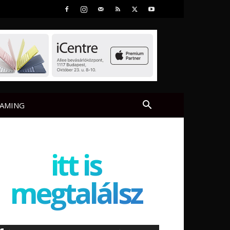
AMING
itt is
megtalálsz