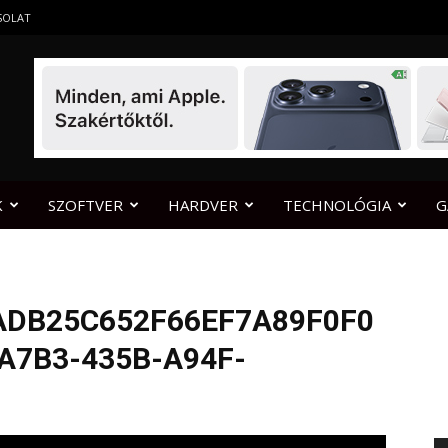
SOLAT
K
SZOFTVER
HARDVER
TECHNOLÓGIA
G
ADB25C652F66EF7A89F0F0
A7B3-435B-A94F-