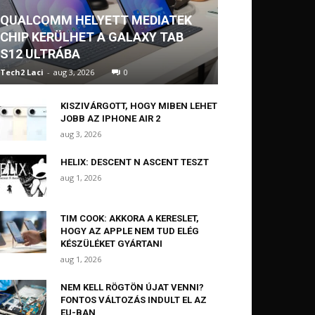
QUALCOMM HELYETT MEDIATEK
CHIP KERÜLHET A GALAXY TAB
S12 ULTRÁBA
Tech2 Laci
-
aug 3, 2026
0
KISZIVÁRGOTT, HOGY MIBEN LEHET
JOBB AZ IPHONE AIR 2
aug 3, 2026
HELIX: DESCENT N ASCENT TESZT
aug 1, 2026
TIM COOK: AKKORA A KERESLET,
HOGY AZ APPLE NEM TUD ELÉG
KÉSZÜLÉKET GYÁRTANI
aug 1, 2026
NEM KELL RÖGTÖN ÚJAT VENNI?
FONTOS VÁLTOZÁS INDULT EL AZ
EU-BAN