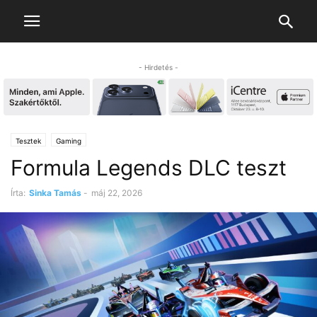
- Hirdetés -
Tesztek
Gaming
Formula Legends DLC teszt
Írta:
Sinka Tamás
-
máj 22, 2026