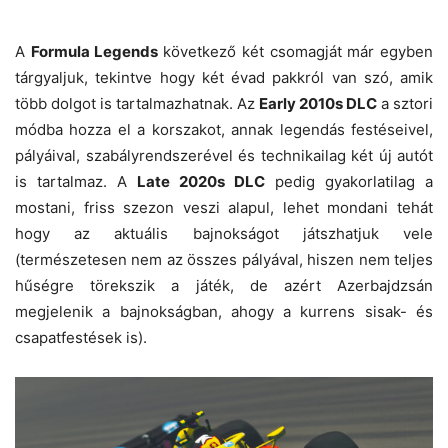
A
Formula Legends
következő két csomagját már egyben
tárgyaljuk, tekintve hogy két évad pakkról van szó, amik
több dolgot is tartalmazhatnak. Az
Early 2010s DLC
a sztori
módba hozza el a korszakot, annak legendás festéseivel,
pályáival, szabályrendszerével és technikailag két új autót
is tartalmaz. A
Late 2020s DLC
pedig gyakorlatilag a
mostani, friss szezon veszi alapul, lehet mondani tehát
hogy az aktuális bajnokságot játszhatjuk vele
(természetesen nem az összes pályával, hiszen nem teljes
hűségre törekszik a játék, de azért Azerbajdzsán
megjelenik a bajnokságban, ahogy a kurrens sisak- és
csapatfestések is).