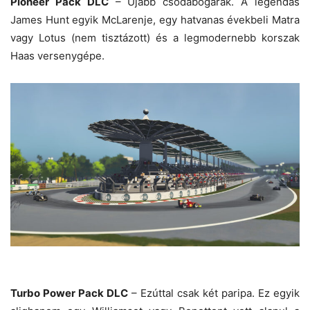
Pioneer Pack DLC
– Újabb csodabogarak. A legendás
James Hunt egyik McLarenje, egy hatvanas évekbeli Matra
vagy Lotus (nem tisztázott) és a legmodernebb korszak
Haas versenygépe.
Turbo Power Pack DLC
– Ezúttal csak két paripa. Ez egyik