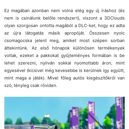
Ez magában azonban nem volna elég egy új íráshoz (és
nem is csinálunk belőle rendszert), viszont a 3DClouds
olyan szorgosan ontotta magából a DLC-ket, hogy ez adta
az újra látogatás másik apropóját. Összesen nyolc
csomagocska jelent meg, amiket most szépen sorban
áttekintünk. Az első hónapok különösen termékenyek
voltak, ezeket a pakkokat gyűjteményes formában is be
lehet szerezni, nyilván sokkal nyomottabb áron, mint
egyesével (kicsivel még kevesebbe is kerülnek így együtt,
mint maga a játék). Mivel főleg autós kiegészítőkról van
szó, tényleg csak röviden.