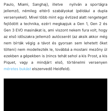
Paulo, Miami, Sanghaj), illetve nyilván a sportágra
jellemző, némileg eltérő szabályokat (például a dupla
versenyeket). Mivel több mint egy évtized alatt rengeteget
fejlődött a technika, ezért megkapjuk a Gen 1, Gen 2 és
Gen 3 EVO masinákat is, ami viszont nekem fura volt, hogy
az első időszakra jellemző autócserét (az aksik akkor még
nem bírták végig a távot és gyorsan sem lehetett őket
tölteni) nem modellezték le, továbbá a mostani mezőny ül
ezekben a gépekben is (nincs tehát sehol a kis Prost, a kis
Piquet, vagy a mindjárt első, történelmi versenyen
méretes bukást
elszenvedő Heidfeld).