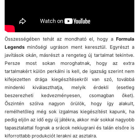
Összességében tehát az mondható el, hogy a
Formula
Legends
minőségi ugráson ment keresztül. Egyrészt a
javítások okán, másrészt a rengeteg új tartalmat tekintve.
Persze most sokan moroghatnak, hogy az extra
tartalmakért külön perkálni is kell, de igazság szerint nem
kifejezetten drága kiegészítésekről van szó, továbbá
mindenki kiválaszthatja, melyik érdekli (esetleg
beszerezheti kedvezményesen, csomagban őket).
Őszintén szólva nagyon örülök, hogy így alakult,
remélhetőleg még sok izgalmas kiegészítést kapunk, ha
pedig eljön az idő egy új játékra, akkor már sokkal nagyobb
tapasztalattal fognak a srácok nekiugrani és talán elsőre is
kiforrottabb produkciót lerakni az asztalra.