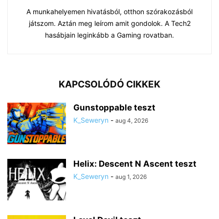
A munkahelyemen hivatásból, otthon szórakozásból
játszom. Aztán meg leírom amit gondolok. A Tech2
hasábjain leginkább a Gaming rovatban.
KAPCSOLÓDÓ CIKKEK
Gunstoppable teszt
K_Seweryn
-
aug 4, 2026
Helix: Descent N Ascent teszt
K_Seweryn
-
aug 1, 2026