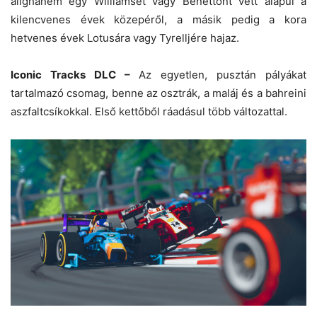
alighanem egy Williamset vagy Benettont vett alapul a
kilencvenes évek közepéről, a másik pedig a kora
hetvenes évek Lotusára vagy Tyrelljére hajaz.
Iconic Tracks DLC –
Az egyetlen, pusztán pályákat
tartalmazó csomag, benne az osztrák, a maláj és a bahreini
aszfaltcsíkokkal. Első kettőből ráadásul több változattal.