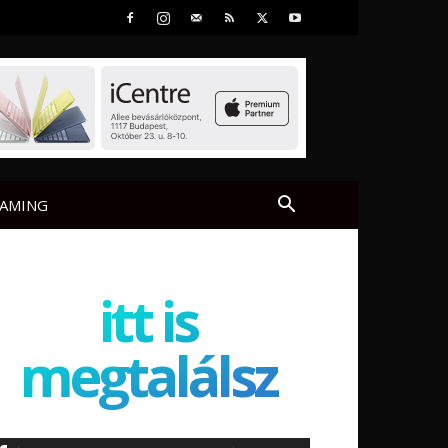
AMING
itt is
megtalálsz