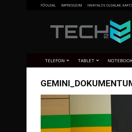
FŐOLDAL
IMPRESSZUM
HIVATALOS OLDALAK, KAPC
Tech2.hu
TELEFON
TABLET
NOTEBOO
GEMINI_DOKUMENTU