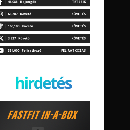
41,088
Rajongók
TETSZIK
63,287
Követő
KÖVETÉS
160,100
Követő
KÖVETÉS
3,827
Követő
KÖVETÉS
334,000
Feliratkozó
FELIRATKOZÁS
hirdetés