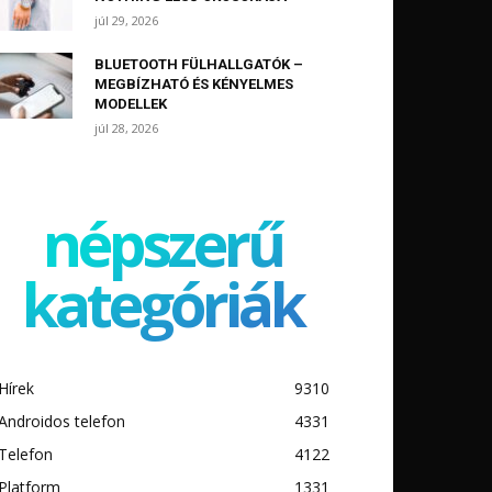
júl 29, 2026
BLUETOOTH FÜLHALLGATÓK –
MEGBÍZHATÓ ÉS KÉNYELMES
MODELLEK
júl 28, 2026
népszerű
kategóriák
Hírek
9310
Androidos telefon
4331
Telefon
4122
Platform
1331