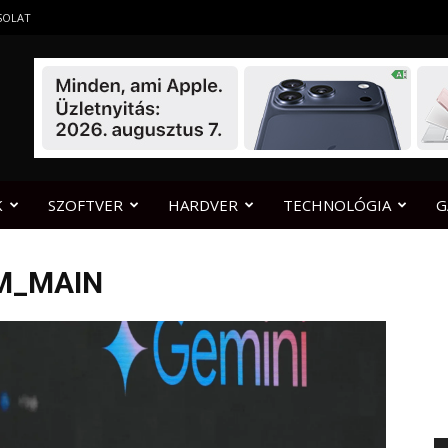
SOLAT
K
SZOFTVER
HARDVER
TECHNOLÓGIA
G
M_MAIN