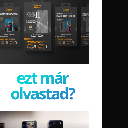
ezt már
olvastad?