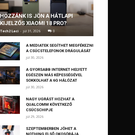
HOZZÁNK IS JÖN A HÁTLAPI
KIJELZŐS XIAOMI 18 PRO?
Tech2 Laci
-
júl 31, 2026
0
A MEDIATEK SEGÍTHET MEGFÉKEZNI
A CSÚCSTELEFONOK DRÁGULÁSÁT
júl 30, 2026
A GYORSABB INTERNET HELYETT
EGÉSZEN MÁS KÉPESSÉGÉVEL
SOKKOLHAT A 6G HÁLÓZAT
júl 30, 2026
NAGY UGRÁST HOZHAT A
QUALCOMM KÖVETKEZŐ
CSÚCSCHIPJE
júl 29, 2026
SZEPTEMBERBEN JÖHET A
NOTHING ELSŐ OKOSÓRÁJA