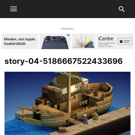
- Hirdetés -
story-04-5186667522433696