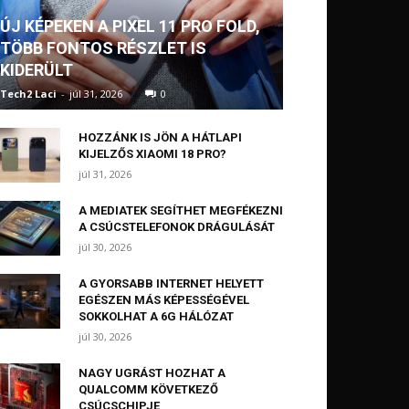
ÚJ KÉPEKEN A PIXEL 11 PRO FOLD,
TÖBB FONTOS RÉSZLET IS
KIDERÜLT
Tech2 Laci
-
júl 31, 2026
0
HOZZÁNK IS JÖN A HÁTLAPI
KIJELZŐS XIAOMI 18 PRO?
júl 31, 2026
A MEDIATEK SEGÍTHET MEGFÉKEZNI
A CSÚCSTELEFONOK DRÁGULÁSÁT
júl 30, 2026
A GYORSABB INTERNET HELYETT
EGÉSZEN MÁS KÉPESSÉGÉVEL
SOKKOLHAT A 6G HÁLÓZAT
júl 30, 2026
NAGY UGRÁST HOZHAT A
QUALCOMM KÖVETKEZŐ
CSÚCSCHIPJE