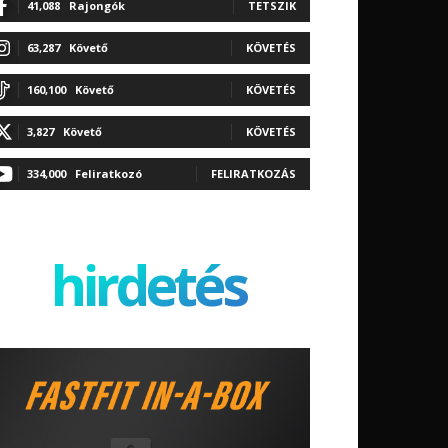
41,088
Rajongók
TETSZIK
63,287
Követő
KÖVETÉS
160,100
Követő
KÖVETÉS
3,827
Követő
KÖVETÉS
334,000
Feliratkozó
FELIRATKOZÁS
hirdetés