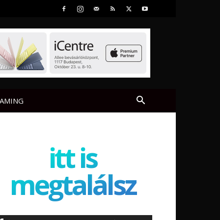
AMING
itt is
megtalálsz