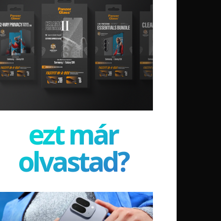
ezt már
olvastad?