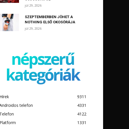
júl 29, 2026
SZEPTEMBERBEN JÖHET A
NOTHING ELSŐ OKOSÓRÁJA
júl 29, 2026
népszerű
kategóriák
Hírek
9311
Androidos telefon
4331
Telefon
4122
Platform
1331