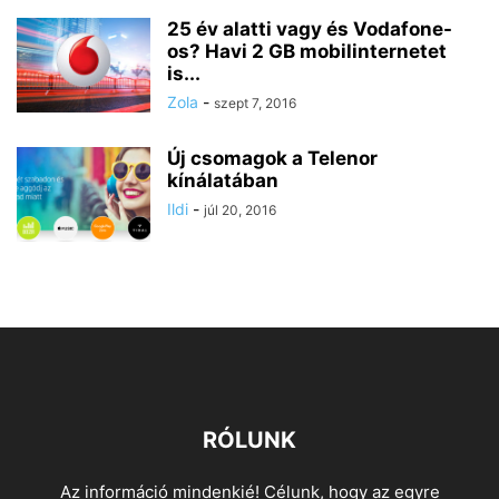
25 év alatti vagy és Vodafone-
os? Havi 2 GB mobilinternetet
is...
Zola
-
szept 7, 2016
Új csomagok a Telenor
kínálatában
Ildi
-
júl 20, 2016
RÓLUNK
Az információ mindenkié! Célunk, hogy az egyre