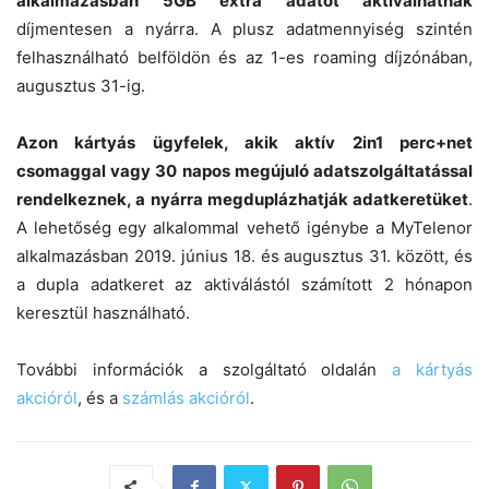
alkalmazásban 5GB extra adatot aktiválhatnak
díjmentesen a nyárra. A plusz adatmennyiség szintén
felhasználható belföldön és az 1-es roaming díjzónában,
augusztus 31-ig.
Azon kártyás ügyfelek, akik aktív 2in1 perc+net
csomaggal vagy 30 napos megújuló adatszolgáltatással
rendelkeznek, a nyárra megduplázhatják adatkeretüket
.
A lehetőség egy alkalommal vehető igénybe a MyTelenor
alkalmazásban 2019. június 18. és augusztus 31. között, és
a dupla adatkeret az aktiválástól számított 2 hónapon
keresztül használható.
További információk a szolgáltató oldalán
a kártyás
akcióról
, és a
számlás akcióról
.