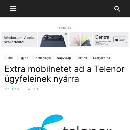
- Hirdetés -
Hírek
Egyéb
Technológia
Nagyvilág
Telefon
Szolgáltatók
Extra mobilnetet ad a Telenor
ügyfeleinek nyárra
Írta:
Dani
-
júl 4, 2019