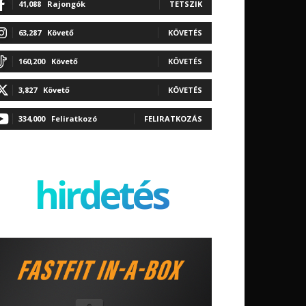
41,088
Rajongók
TETSZIK
63,287
Követő
KÖVETÉS
160,200
Követő
KÖVETÉS
3,827
Követő
KÖVETÉS
334,000
Feliratkozó
FELIRATKOZÁS
hirdetés