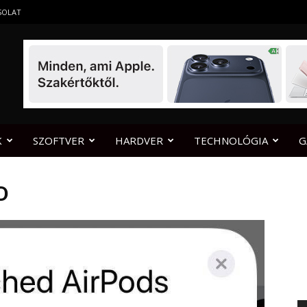
SOLAT
K
SZOFTVER
HARDVER
TECHNOLÓGIA
G
D