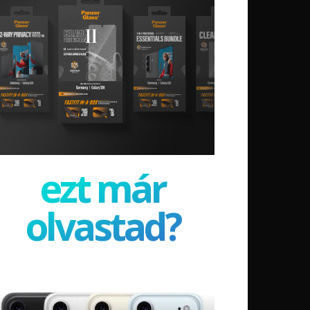
ezt már
olvastad?