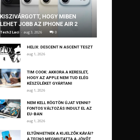
KISZIVÁRGOTT, HOGY MIBEN
LEHET JOBB AZ IPHONE AIR 2
Tech2 Laci
-
aug 3, 2026
0
HELIX: DESCENT N ASCENT TESZT
aug 1, 2026
TIM COOK: AKKORA A KERESLET,
HOGY AZ APPLE NEM TUD ELÉG
KÉSZÜLÉKET GYÁRTANI
aug 1, 2026
NEM KELL RÖGTÖN ÚJAT VENNI?
FONTOS VÁLTOZÁS INDULT EL AZ
EU-BAN
aug 1, 2026
ELTŰNHETNEK A KIJELZŐK KÁVÁI?
A TECNO MEGMUTATTA A JÖVŐT