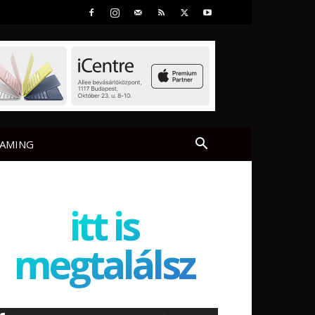
AMING
itt is
megtalálsz