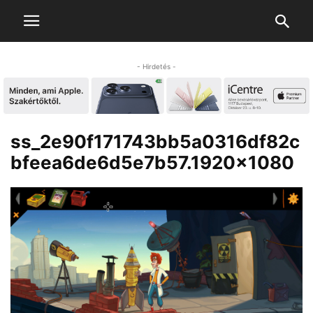
- Hirdetés -
ss_2e90f171743bb5a0316df82c
bfeea6de6d5e7b57.1920×1080