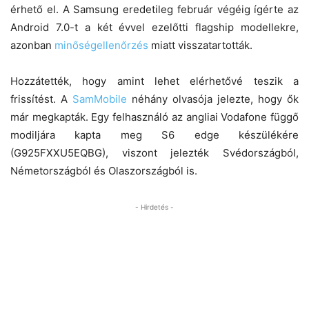
érhető el. A Samsung eredetileg február végéig ígérte az
Android 7.0-t a két évvel ezelőtti flagship modellekre,
azonban
minőségellenőrzés
miatt visszatartották.
Hozzátették, hogy amint lehet elérhetővé teszik a
frissítést. A
SamMobile
néhány olvasója jelezte, hogy ők
már megkapták. Egy felhasználó az angliai Vodafone függő
modiljára kapta meg S6 edge készülékére
(G925FXXU5EQBG), viszont jelezték Svédországból,
Németországból és Olaszországból is.
- Hirdetés -