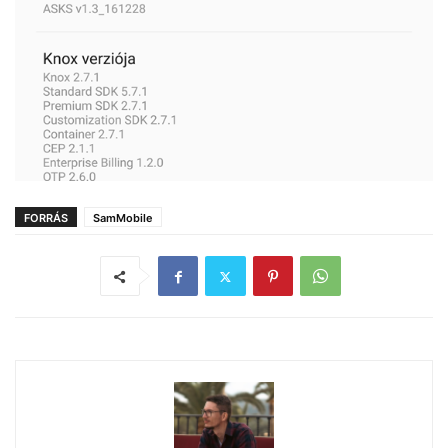
FORRÁS
SamMobile