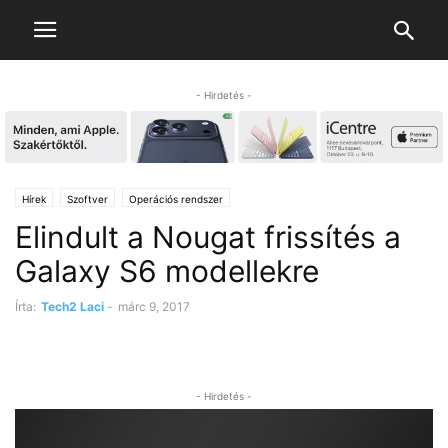
- Hirdetés -
Hírek
Szoftver
Operációs rendszer
Elindult a Nougat frissítés a
Galaxy S6 modellekre
Írta:
Tech2 Laci
-
márc 9, 2017
- Hirdetés -