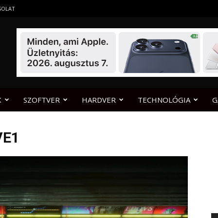
SOLAT
K
SZOFTVER
HARDVER
TECHNOLÓGIA
G
VE1