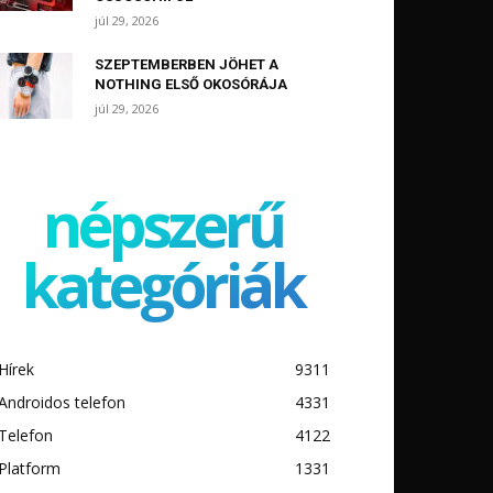
júl 29, 2026
SZEPTEMBERBEN JÖHET A
NOTHING ELSŐ OKOSÓRÁJA
júl 29, 2026
népszerű
kategóriák
Hírek
9311
Androidos telefon
4331
Telefon
4122
Platform
1331