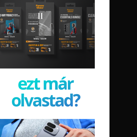
ezt már
olvastad?