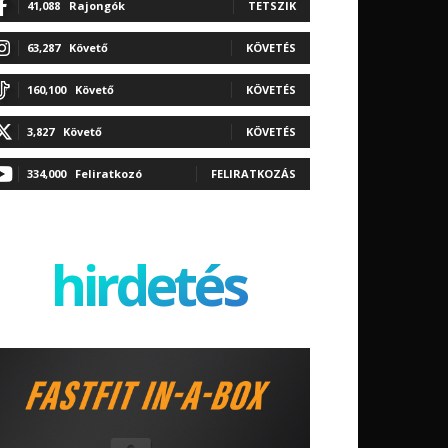
41,088
Rajongók
TETSZIK
63,287
Követő
KÖVETÉS
160,100
Követő
KÖVETÉS
3,827
Követő
KÖVETÉS
334,000
Feliratkozó
FELIRATKOZÁS
hirdetés