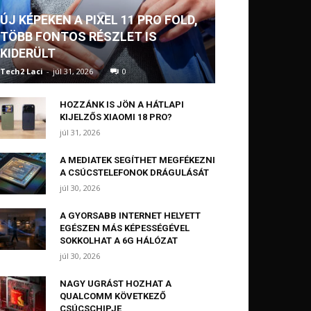
ÚJ KÉPEKEN A PIXEL 11 PRO FOLD,
TÖBB FONTOS RÉSZLET IS
KIDERÜLT
Tech2 Laci
-
júl 31, 2026
0
HOZZÁNK IS JÖN A HÁTLAPI
KIJELZŐS XIAOMI 18 PRO?
júl 31, 2026
A MEDIATEK SEGÍTHET MEGFÉKEZNI
A CSÚCSTELEFONOK DRÁGULÁSÁT
júl 30, 2026
A GYORSABB INTERNET HELYETT
EGÉSZEN MÁS KÉPESSÉGÉVEL
SOKKOLHAT A 6G HÁLÓZAT
júl 30, 2026
NAGY UGRÁST HOZHAT A
QUALCOMM KÖVETKEZŐ
CSÚCSCHIPJE