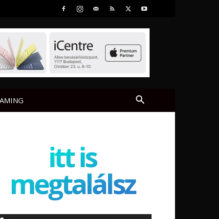
AMING
itt is
megtalálsz