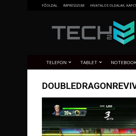
FŐOLDAL
IMPRESSZUM
HIVATALOS OLDALAK, KAPC
Tech2.hu
TELEFON
TABLET
NOTEBOO
DOUBLEDRAGONREVI