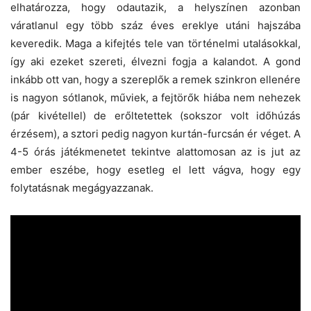
elhatározza, hogy odautazik, a helyszínen azonban
váratlanul egy több száz éves ereklye utáni hajszába
keveredik. Maga a kifejtés tele van történelmi utalásokkal,
így aki ezeket szereti, élvezni fogja a kalandot. A gond
inkább ott van, hogy a szereplők a remek szinkron ellenére
is nagyon sótlanok, műviek, a fejtörők hiába nem nehezek
(pár kivétellel) de erőltetettek (sokszor volt időhúzás
érzésem), a sztori pedig nagyon kurtán-furcsán ér véget. A
4-5 órás játékmenetet tekintve alattomosan az is jut az
ember eszébe, hogy esetleg el lett vágva, hogy egy
folytatásnak megágyazzanak.