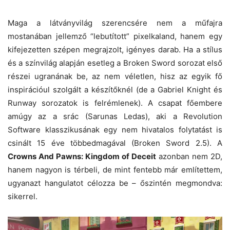
Maga a látványvilág szerencsére nem a műfajra
mostanában jellemző “lebutított” pixelkaland, hanem egy
kifejezetten szépen megrajzolt, igényes darab. Ha a stílus
és a színvilág alapján esetleg a Broken Sword sorozat első
részei ugranának be, az nem véletlen, hisz az egyik fő
inspirációul szolgált a készítőknél (de a Gabriel Knight és
Runway sorozatok is felrémlenek). A csapat főembere
amúgy az a srác (Sarunas Ledas), aki a Revolution
Software klasszikusának egy nem hivatalos folytatást is
csinált 15 éve többedmagával (Broken Sword 2.5). A
Crowns And Pawns: Kingdom of Deceit
azonban nem 2D,
hanem nagyon is térbeli, de mint fentebb már említettem,
ugyanazt hangulatot célozza be – őszintén megmondva:
sikerrel.