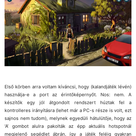
Első körben arra voltam kíváncsi, hogy (kalandjáték lévén)
használja-e a port az érintőképernyőt. Nos: nem. A
készítők egy jól átgondolt rendszert húztak fel a
kontrolleres irányításra (lehet már a PC-s része is volt, ezt
sajnos nem tudom), melynek egyedüli hátulütője, hogy az
‘A’ gombot alulra pakolták az épp aktuális hotspotnál
megjelenő segédlet ábrán, így a játék feléig gyakran