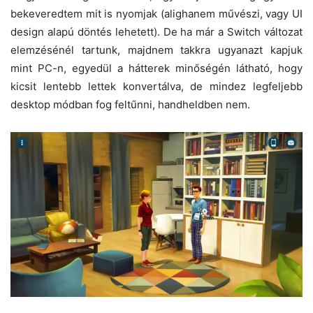
bekeveredtem mit is nyomjak (alighanem művészi, vagy UI
design alapú döntés lehetett). De ha már a Switch változat
elemzésénél tartunk, majdnem takkra ugyanazt kapjuk
mint PC-n, egyedül a hátterek minőségén látható, hogy
kicsit lentebb lettek konvertálva, de mindez legfeljebb
desktop módban fog feltűnni, handheldben nem.