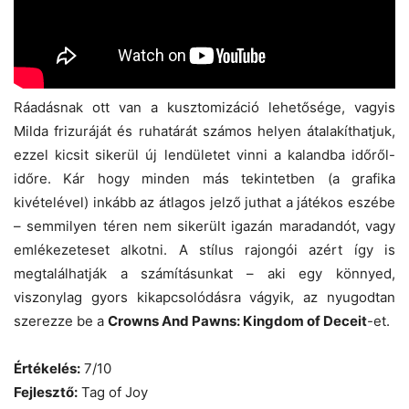
Ráadásnak ott van a kusztomizáció lehetősége, vagyis
Milda frizuráját és ruhatárát számos helyen átalakíthatjuk,
ezzel kicsit sikerül új lendületet vinni a kalandba időről-
időre. Kár hogy minden más tekintetben (a grafika
kivételével) inkább az átlagos jelző juthat a játékos eszébe
– semmilyen téren nem sikerült igazán maradandót, vagy
emlékezeteset alkotni. A stílus rajongói azért így is
megtalálhatják a számításunkat – aki egy könnyed,
viszonylag gyors kikapcsolódásra vágyik, az nyugodtan
szerezze be a
Crowns And Pawns: Kingdom of Deceit
-et.
Értékelés:
7/10
Fejlesztő:
Tag of Joy