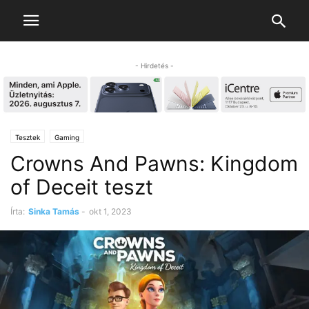
- Hirdetés -
Tesztek
Gaming
Crowns And Pawns: Kingdom
of Deceit teszt
Írta:
Sinka Tamás
-
okt 1, 2023