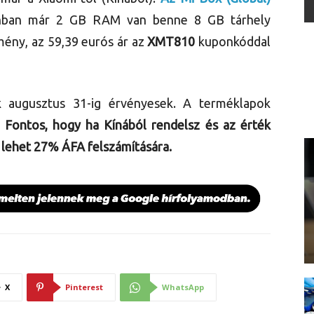
azonban már 2 GB RAM van benne 8 GB tárhely
mény, az 59,39 eurós ár az
XMT810
kuponkóddal
 augusztus 31-ig érvényesek. A terméklapok
.
Fontos, hogy ha Kínából rendelsz és az érték
i lehet 27% ÁFA felszámítására.
X
Pinterest
WhatsApp