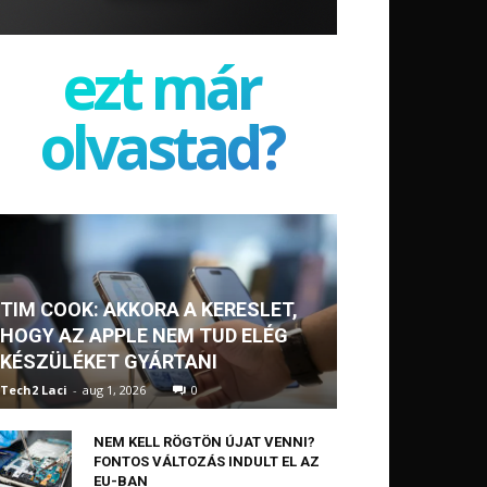
ezt már
olvastad?
TIM COOK: AKKORA A KERESLET,
HOGY AZ APPLE NEM TUD ELÉG
KÉSZÜLÉKET GYÁRTANI
Tech2 Laci
-
aug 1, 2026
0
NEM KELL RÖGTÖN ÚJAT VENNI?
FONTOS VÁLTOZÁS INDULT EL AZ
EU-BAN