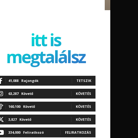
itt is
megtalálsz
41,088
Rajongók
TETSZIK
63,287
Követő
KÖVETÉS
160,100
Követő
KÖVETÉS
3,827
Követő
KÖVETÉS
334,000
Feliratkozó
FELIRATKOZÁS