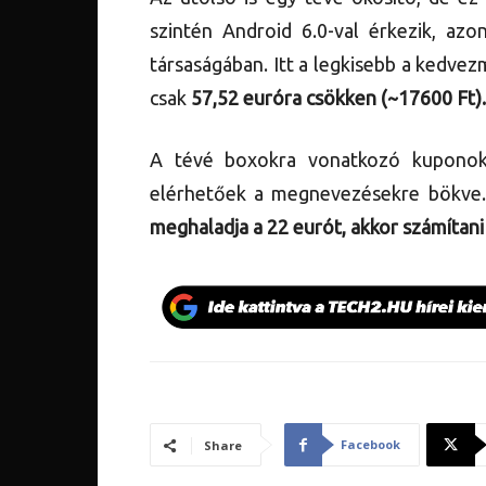
szintén Android 6.0-val érkezik, 
társaságában. Itt a legkisebb a kedvez
csak
57,52 euróra csökken (~17600 Ft).
A tévé boxokra vonatkozó kuponok
elérhetőek a megnevezésekre bökve
meghaladja a 22 eurót, akkor számítan
Facebook
Share