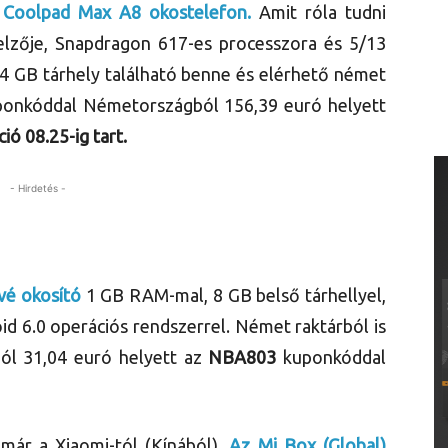
t
Coolpad Max A8 okostelefon.
Amit róla tudni
elzője, Snapdragon 617-es processzora és 5/13
 GB tárhely található benne és elérhető német
onkóddal Németországból 156,39 euró helyett
ió 08.25-ig tart.
- Hirdetés -
vé okosító
1 GB RAM-mal, 8 GB belső tárhellyel,
d 6.0 operációs rendszerrel. Német raktárból is
ból 31,04 euró helyett az
NBA803
kuponkóddal
 már a Xiaomi-tól (Kínából).
Az Mi Box (Global)