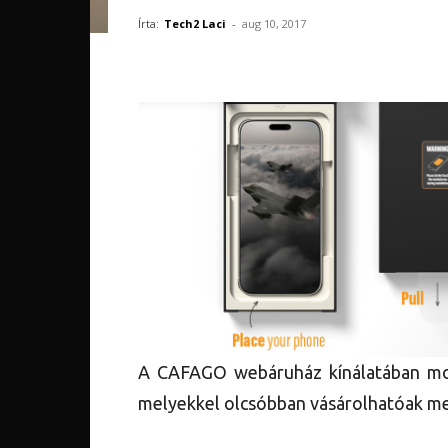
Írta:
Tech2 Laci
-
aug 10, 2017
A CAFAGO webáruház kínálatában mo
melyekkel olcsóbban vásárolhatóak me