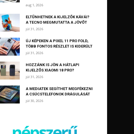
aug 1, 2026
ELTŰNHETNEK A KIJELZŐK KÁVÁI?
A TECNO MEGMUTATTA A JÖVŐT
júl 31, 2026
ÚJ KÉPEKEN A PIXEL 11 PRO FOLD,
TÖBB FONTOS RÉSZLET IS KIDERÜLT
júl 31, 2026
HOZZÁNK IS JÖN A HÁTLAPI
KIJELZŐS XIAOMI 18 PRO?
júl 31, 2026
A MEDIATEK SEGÍTHET MEGFÉKEZNI
A CSÚCSTELEFONOK DRÁGULÁSÁT
júl 30, 2026
népszerű