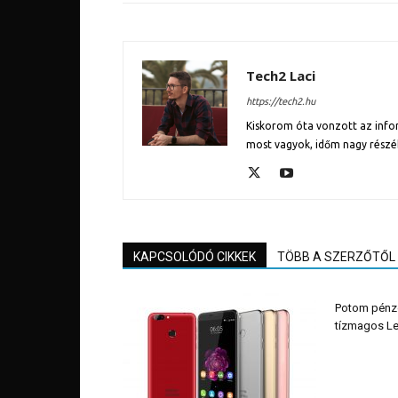
Tech2 Laci
https://tech2.hu
Kiskorom óta vonzott az inform
most vagyok, időm nagy részé
KAPCSOLÓDÓ CIKKEK
TÖBB A SZERZŐTŐL
Potom pénzé
tízmagos Le