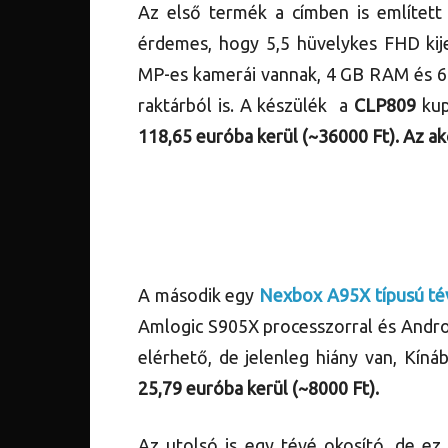
Az első termék a címben is említet
érdemes, hogy 5,5 hüvelykes FHD kij
MP-es kamerái vannak, 4 GB RAM és 64
raktárból is. A készülék a
CLP809
kup
118,65 euróba kerül (~36000 Ft). Az akc
A második egy
Nexbox A95X típusú té
Amlogic S905X processzorral és Androi
elérhető, de jelenleg hiány van, Kíná
25,79 euróba kerül (~8000 Ft).
Az utolsó is egy tévé okosító, de ez