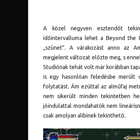
A közel negyven esztendőt tekin
időintervalluma lehet a Beyond the I
„szünet”. A várakozást anno az A
megjelent változat előzte meg, s ennek
Studiónak tehát volt már korábban tapa
is egy hasonlóan feledésbe merült 
folytatást. Ám ezúttal az alműfaj met
nem sikerült minden tekintetben hely
jóindulattal mondahatók nem lineárisn
csak amolyan alibinek tekinthető.