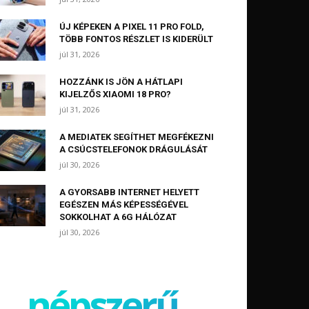
ÚJ KÉPEKEN A PIXEL 11 PRO FOLD,
TÖBB FONTOS RÉSZLET IS KIDERÜLT
júl 31, 2026
HOZZÁNK IS JÖN A HÁTLAPI
KIJELZŐS XIAOMI 18 PRO?
júl 31, 2026
A MEDIATEK SEGÍTHET MEGFÉKEZNI
A CSÚCSTELEFONOK DRÁGULÁSÁT
júl 30, 2026
A GYORSABB INTERNET HELYETT
EGÉSZEN MÁS KÉPESSÉGÉVEL
SOKKOLHAT A 6G HÁLÓZAT
júl 30, 2026
népszerű