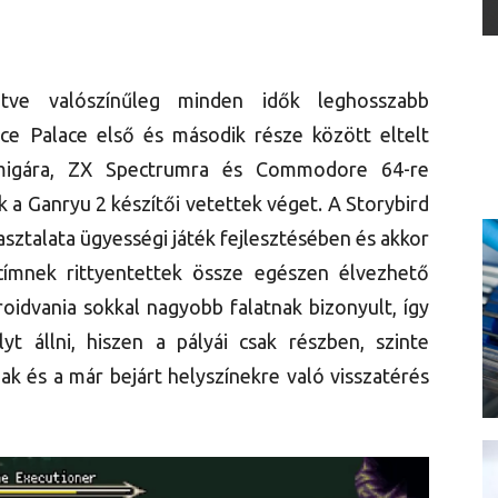
tve valószínűleg minden idők leghosszabb
ce Palace első és második része között eltelt
migára, ZX Spectrumra és Commodore 64-re
 a Ganryu 2 készítői vetettek véget. A Storybird
sztalata ügyességi játék fejlesztésében és akkor
címnek rittyentettek össze egészen élvezhető
roidvania sokkal nagyobb falatnak bizonyult, így
t állni, hiszen a pályái csak részben, szinte
ak és a már bejárt helyszínekre való visszatérés