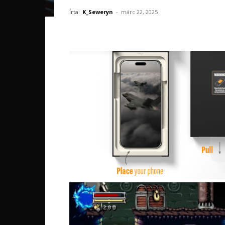
Írta:
K_Seweryn
-
márc 22, 2025