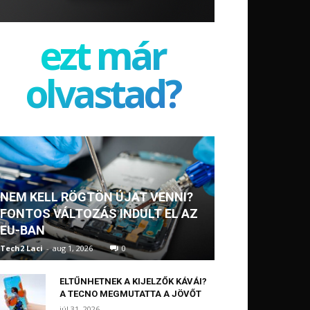
ezt már
olvastad?
NEM KELL RÖGTÖN ÚJAT VENNI?
FONTOS VÁLTOZÁS INDULT EL AZ
EU-BAN
Tech2 Laci
-
aug 1, 2026
0
ELTŰNHETNEK A KIJELZŐK KÁVÁI?
A TECNO MEGMUTATTA A JÖVŐT
júl 31, 2026