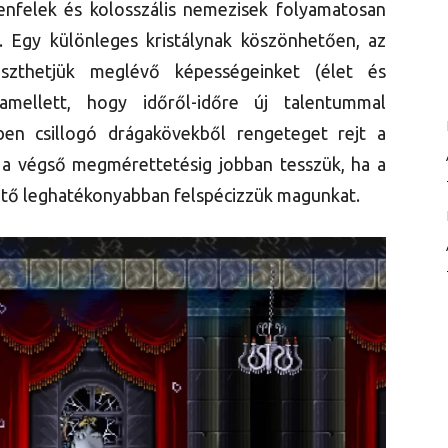
enfelek és kolosszális nemezisek folyamatosan
 Egy különleges kristálynak köszönhetően, az
jleszthetjük meglévő képességeinket (élet és
damellett, hogy időről-időre új talentummal
en csillogó drágakövekből rengeteget rejt a
 a végső megmérettetésig jobban tesszük, ha a
ető leghatékonyabban felspécizzük magunkat.