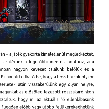
án – a játék gyakorta kíméletlenül megleckéztet,
visszatérünk a legutóbbi mentési ponthoz, ami
onban nagyon keveset találunk belőlük és a
. Ez annak tudható be, hogy a boss harcok olykor
ísérletek után visszakerülünk egy olyan helyre,
magunkat az előzőleg lezúzott rosszakaróinkon
ztaltuk, hogy mi az aktuális fő ellenlábasunk
ól függően előbb vagy utóbb felülkerekedhetünk