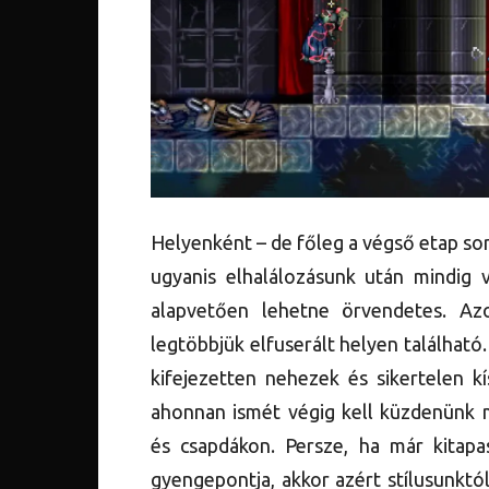
Helyenként – de főleg a végső etap sor
ugyanis elhalálozásunk után mindig 
alapvetően lehetne örvendetes. Az
legtöbbjük elfuserált helyen található
kifejezetten nehezek és sikertelen k
ahonnan ismét végig kell küzdenünk 
és csapdákon. Persze, ha már kitapas
gyengepontja, akkor azért stílusunkt