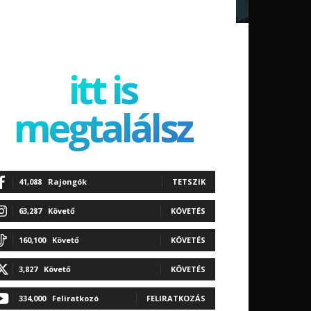
itt is
megtalálsz
41,088
Rajongók
TETSZIK
63,287
Követő
KÖVETÉS
160,100
Követő
KÖVETÉS
3,827
Követő
KÖVETÉS
334,000
Feliratkozó
FELIRATKOZÁS