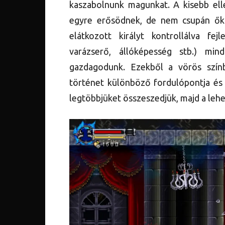
kaszabolnunk magunkat. A kisebb ell
egyre erősödnek, de nem csupán ők.
elátkozott királyt kontrollálva fe
varázserő, állóképesség stb.) min
gazdagodunk. Ezekből a vörös színb
történet különböző fordulópontja és
legtöbbjüket összeszedjük, majd a leh