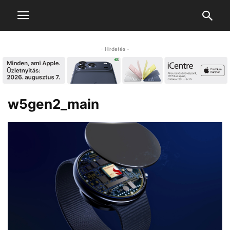
- Hirdetés -
w5gen2_main