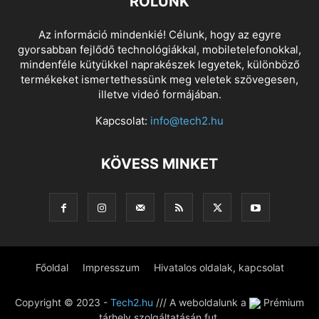
RÓLUNK
Az információ mindenkié! Célunk, hogy az egyre
gyorsabban fejlődő technológiákkal, mobiletelefonokkal,
mindenféle kütyükkel naprakészek legyetek, különböző
termékeket ismertethessünk meg veletek szövegesen,
illetve videó formájában.
Kapcsolat:
info@tech2.hu
KÖVESS MINKET
Főoldal
Impresszum
Hivatalos oldalak, kapcsolat
Copyright © 2023 -
Tech2.hu
/// A weboldalunk a
Prémium
tárhely szolgáltatásán fut.