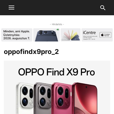
- Hirdetés -
oppofindx9pro_2