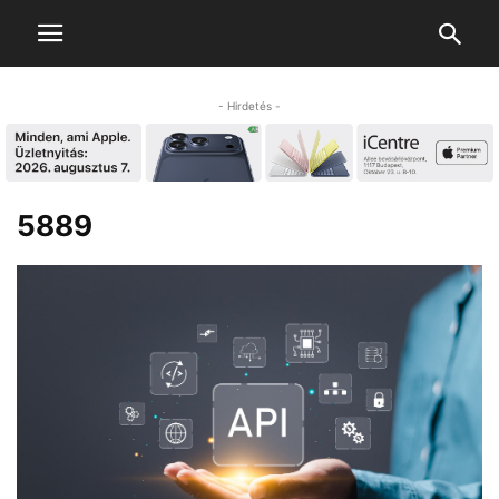
- Hirdetés -
5889