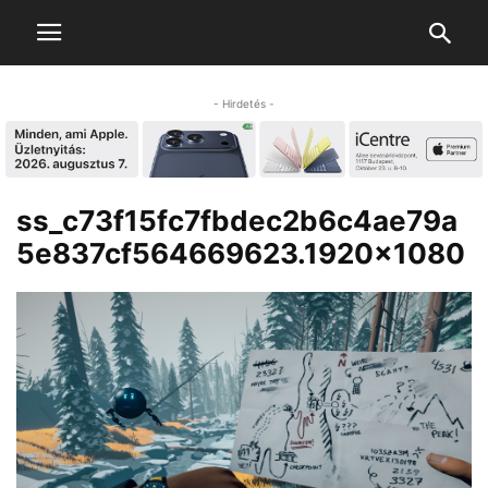
- Hirdetés -
ss_c73f15fc7fbdec2b6c4ae79a
5e837cf564669623.1920×1080