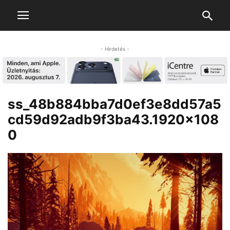
- Hirdetés -
ss_48b884bba7d0ef3e8dd57a5
cd59d92adb9f3ba43.1920×108
0