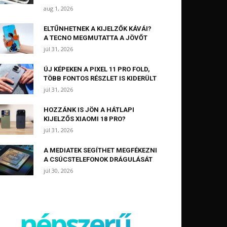
aug 1, 2026
ELTŰNHETNEK A KIJELZŐK KÁVÁI?
A TECNO MEGMUTATTA A JÖVŐT
júl 31, 2026
ÚJ KÉPEKEN A PIXEL 11 PRO FOLD,
TÖBB FONTOS RÉSZLET IS KIDERÜLT
júl 31, 2026
HOZZÁNK IS JÖN A HÁTLAPI
KIJELZŐS XIAOMI 18 PRO?
júl 31, 2026
A MEDIATEK SEGÍTHET MEGFÉKEZNI
A CSÚCSTELEFONOK DRÁGULÁSÁT
júl 30, 2026
népszerű