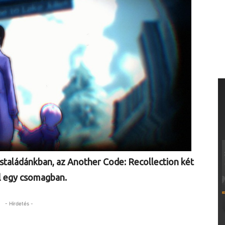
ostaládánkban, az Another Code: Recollection két
l egy csomagban.
- Hirdetés -