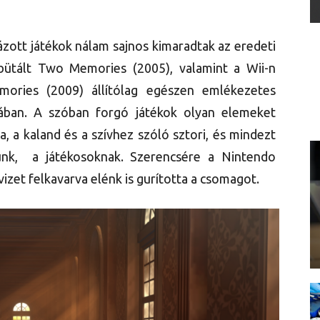
ázott játékok nálam sajnos kimaradtak az eredeti
bütált Two Memories (2005), valamint a Wii-n
ories (2009) állítólag egészen emlékezetes
jában. A szóban forgó játékok olyan elemeket
, a kaland és a szívhez szóló sztori, és mindezt
ünk, a játékosoknak. Szerencsére a Nintendo
vizet felkavarva elénk is gurította a csomagot.