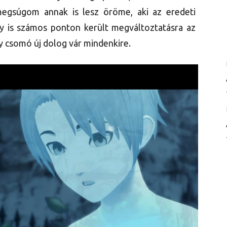
megsúgom annak is lesz öröme, aki az eredeti
ny is számos ponton került megváltoztatásra az
gy csomó új dolog vár mindenkire.