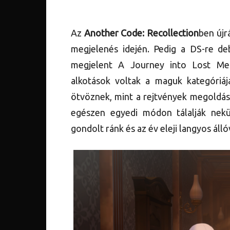
Az
Another Code: Recollection
ben újr
megjelenés idején. Pedig a DS-re de
megjelent A Journey into Lost Mem
alkotások voltak a maguk kategóriá
ötvöznek, mint a rejtvények megoldása
egészen egyedi módon tálalják nek
gondolt ránk és az év eleji langyos álló