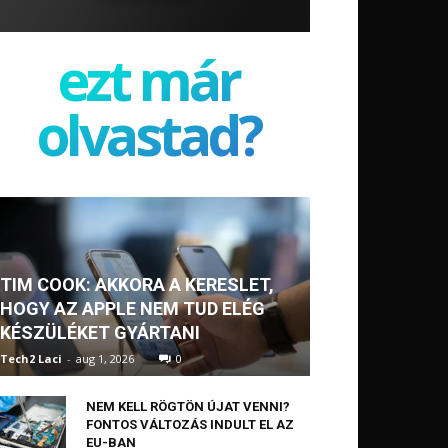
ezt már
olvastad?
TIM COOK: AKKORA A KERESLET,
HOGY AZ APPLE NEM TUD ELÉG
KÉSZÜLÉKET GYÁRTANI
Tech2 Laci
-
aug 1, 2026
0
NEM KELL RÖGTÖN ÚJAT VENNI?
FONTOS VÁLTOZÁS INDULT EL AZ
EU-BAN