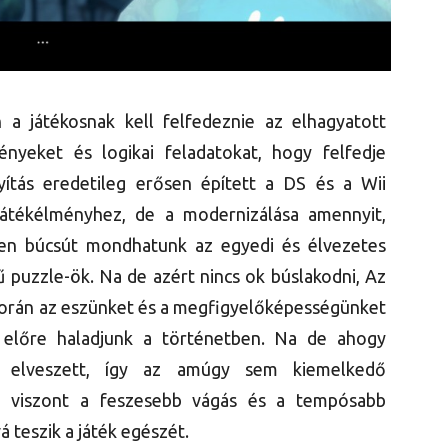
 a játékosnak kell felfedeznie az elhagyatott
ényeket és logikai feladatokat, hogy felfedje
ányítás eredetileg erősen épített a DS és a Wii
játékélményhez, de a modernizálása amennyit,
h-en búcsút mondhatunk az egyedi és élvezetes
 puzzle-ök. Na de azért nincs ok búslakodni, Az
során az eszünket és a megfigyelőképességünket
y előre haladjunk a történetben. Na de ahogy
n elveszett, így az amúgy sem kiemelkedő
ít, viszont a feszesebb vágás és a tempósabb
teszik a játék egészét.