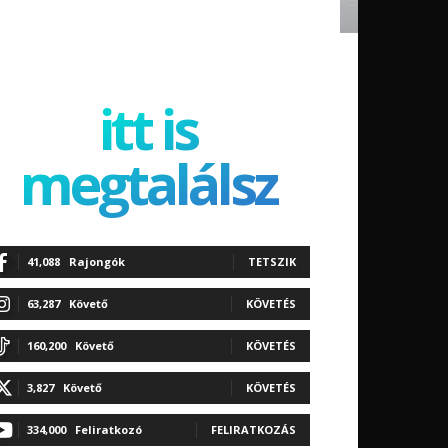
itt is
megtalálsz
41,088
Rajongók
TETSZIK
63,287
Követő
KÖVETÉS
160,200
Követő
KÖVETÉS
3,827
Követő
KÖVETÉS
334,000
Feliratkozó
FELIRATKOZÁS