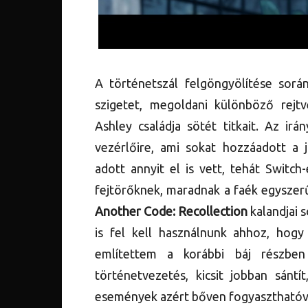
A történetszál felgöngyölítése során
szigetet, megoldani különböző rejtv
Ashley családja sötét titkait. Az ir
vezérlőire, ami sokat hozzáadott a 
adott annyit el is vett, tehát Switc
fejtörőknek, maradnak a faék egyszerű
Another Code: Recollection
kalandjai 
is fel kell használnunk ahhoz, hog
említettem a korábbi báj részbe
történetvezetés, kicsit jobban sánt
események azért bőven fogyaszthatóvá 