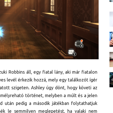
i Robbins áll, egy fiatal lány, aki már fiatalon
yes levél érkezik hozzá, mely egy találkozót ígér
atott szigeten. Ashley úgy dönt, hogy követi az
 mélyreható történet, melyben a múlt és a jelen
nd után pedig a második játékban folytathatjuk
nék le semmilyen meglepetést, ha valaki nem