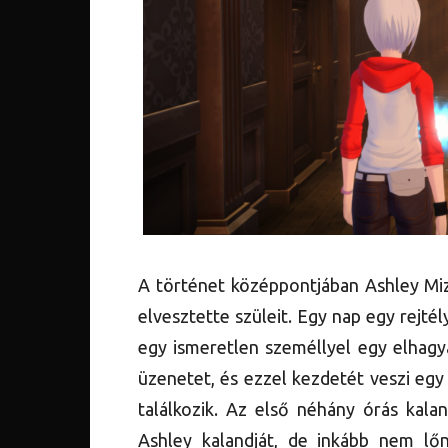
A történet középpontjában Ashley Mizuk
elvesztette szüleit. Egy nap egy rejtél
egy ismeretlen személlyel egy elhagy
üzenetet, és ezzel kezdetét veszi egy
találkozik. Az első néhány órás kala
Ashley kalandját, de inkább nem lő