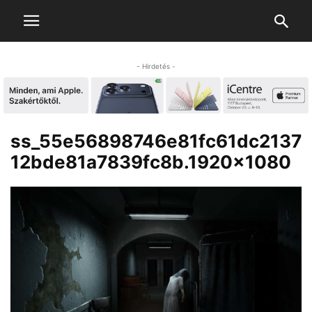
- Hirdetés -
ss_55e56898746e81fc61dc2137
12bde81a7839fc8b.1920×1080