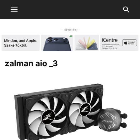
- Hirdetés -
zalman aio _3