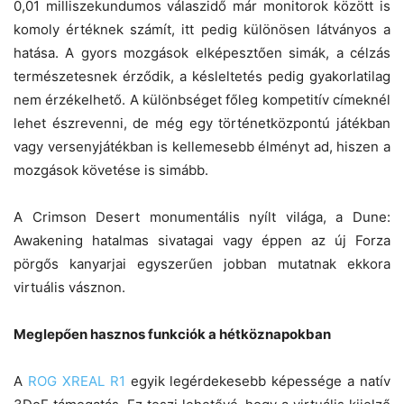
0,01 milliszekundumos válaszidő már monitorok között is
komoly értéknek számít, itt pedig különösen látványos a
hatása. A gyors mozgások elképesztően simák, a célzás
természetesnek érződik, a késleltetés pedig gyakorlatilag
nem érzékelhető. A különbséget főleg kompetitív címeknél
lehet észrevenni, de még egy történetközpontú játékban
vagy versenyjátékban is kellemesebb élményt ad, hiszen a
mozgások követése is simább.
A Crimson Desert monumentális nyílt világa, a Dune:
Awakening hatalmas sivatagai vagy éppen az új Forza
pörgős kanyarjai egyszerűen jobban mutatnak ekkora
virtuális vásznon.
Meglepően hasznos funkciók a hétköznapokban
A
ROG XREAL R1
egyik legérdekesebb képessége a natív