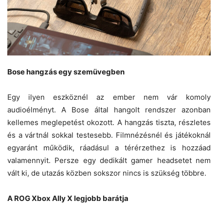
Bose hangzás egy szemüvegben
Egy ilyen eszköznél az ember nem vár komoly
audioélményt. A Bose által hangolt rendszer azonban
kellemes meglepetést okozott. A hangzás tiszta, részletes
és a vártnál sokkal testesebb. Filmnézésnél és játékoknál
egyaránt működik, ráadásul a térérzethez is hozzáad
valamennyit. Persze egy dedikált gamer headsetet nem
vált ki, de utazás közben sokszor nincs is szükség többre.
A ROG Xbox Ally X legjobb barátja