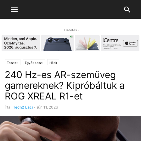
- Hirdetés -
Tesztek
Egyéb teszt
Hírek
240 Hz-es AR-szemüveg
gamereknek? Kipróbáltuk a
ROG XREAL R1-et
Írta:
Tech2 Laci
-
jún 11, 2026