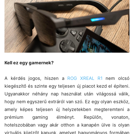
Kell ez egy gamernek?
A kérdés jogos, hiszen a
ROG XREAL R1
nem olcsó
kiegészítő és szinte egy teljesen új piacot kezd el építeni.
Ugyanakkor néhány nap használat után világossá válik,
hogy nem egyszerű extráról van szó. Ez egy olyan eszköz,
amely képes teljesen új helyzetekben megteremteni a
prémium gaming élményt. Repülőn, vonaton,
hotelszobában vagy akár otthon a kanapén ülve is olyan
virtuális kijelzőt kapunk, amelyet hagyományos formában