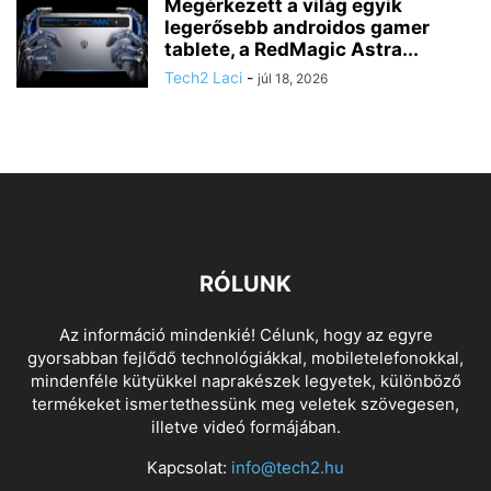
Megérkezett a világ egyik
legerősebb androidos gamer
tablete, a RedMagic Astra...
Tech2 Laci
-
júl 18, 2026
RÓLUNK
Az információ mindenkié! Célunk, hogy az egyre
gyorsabban fejlődő technológiákkal, mobiletelefonokkal,
mindenféle kütyükkel naprakészek legyetek, különböző
termékeket ismertethessünk meg veletek szövegesen,
illetve videó formájában.
Kapcsolat:
info@tech2.hu