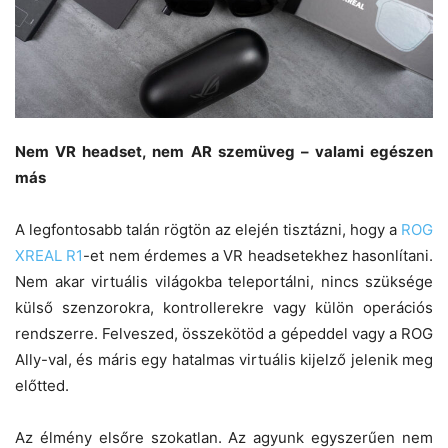
Nem VR headset, nem AR szemüveg – valami egészen
más
A legfontosabb talán rögtön az elején tisztázni, hogy a
ROG
XREAL R1
-et nem érdemes a VR headsetekhez hasonlítani.
Nem akar virtuális világokba teleportálni, nincs szüksége
külső szenzorokra, kontrollerekre vagy külön operációs
rendszerre. Felveszed, összekötöd a gépeddel vagy a ROG
Ally-val, és máris egy hatalmas virtuális kijelző jelenik meg
előtted.
Az élmény elsőre szokatlan. Az agyunk egyszerűen nem