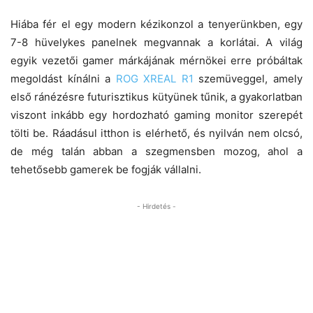
Hiába fér el egy modern kézikonzol a tenyerünkben, egy
7-8 hüvelykes panelnek megvannak a korlátai. A világ
egyik vezetői gamer márkájának mérnökei erre próbáltak
megoldást kínálni a
ROG XREAL R1
szemüveggel, amely
első ránézésre futurisztikus kütyünek tűnik, a gyakorlatban
viszont inkább egy hordozható gaming monitor szerepét
tölti be. Ráadásul itthon is elérhető, és nyilván nem olcsó,
de még talán abban a szegmensben mozog, ahol a
tehetősebb gamerek be fogják vállalni.
- Hirdetés -