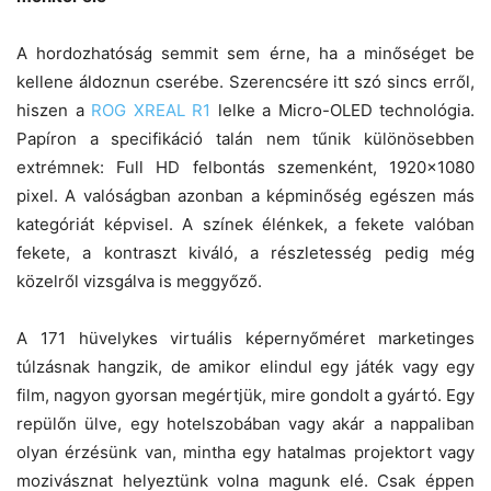
A hordozhatóság semmit sem érne, ha a minőséget be
kellene áldoznun cserébe. Szerencsére itt szó sincs erről,
hiszen a
ROG XREAL R1
lelke a Micro-OLED technológia.
Papíron a specifikáció talán nem tűnik különösebben
extrémnek: Full HD felbontás szemenként, 1920×1080
pixel. A valóságban azonban a képminőség egészen más
kategóriát képvisel. A színek élénkek, a fekete valóban
fekete, a kontraszt kiváló, a részletesség pedig még
közelről vizsgálva is meggyőző.
A 171 hüvelykes virtuális képernyőméret marketinges
túlzásnak hangzik, de amikor elindul egy játék vagy egy
film, nagyon gyorsan megértjük, mire gondolt a gyártó. Egy
repülőn ülve, egy hotelszobában vagy akár a nappaliban
olyan érzésünk van, mintha egy hatalmas projektort vagy
mozivásznat helyeztünk volna magunk elé. Csak éppen