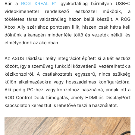
Bár a
ROG XREAL R1
gyakorlatilag bármilyen USB-C
videokimenettel rendelkező eszközzel működik, a
tökéletes társa valószínűleg házon belül készült. A ROG
Xbox Ally szériához pontosan illik, hiszen csak hátra kell
dőlnünk a kanapén mindenféle töltő és vezeték nélkül és
elmélyedünk az akcióban.
Az ASUS ráadásul mély integrációt épített ki a két eszköz
között, így a szemüveg funkciói közvetlenül vezérelhetők a
kézikonzolról. A csatlakoztatás egyszerű, nincs szükség
külön alkalmazásokra vagy hosszadalmas konfigurációra.
Aki pedig PC-hez vagy konzolhoz használná, annak ott a
ROG Control Dock támogatás, amely HDMI és DisplayPort
kapcsolaton keresztül is lehetővé teszi a használatot.