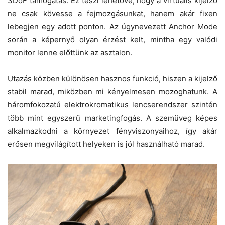
3DoF támogatás. Ez teszi lehetővé, hogy a virtuális kijelző
ne csak kövesse a fejmozgásunkat, hanem akár fixen
lebegjen egy adott ponton. Az úgynevezett Anchor Mode
során a képernyő olyan érzést kelt, mintha egy valódi
monitor lenne előttünk az asztalon.
Utazás közben különösen hasznos funkció, hiszen a kijelző
stabil marad, miközben mi kényelmesen mozoghatunk. A
háromfokozatú elektrokromatikus lencserendszer szintén
több mint egyszerű marketingfogás. A szemüveg képes
alkalmazkodni a környezet fényviszonyaihoz, így akár
erősen megvilágított helyeken is jól használható marad.