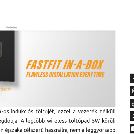
Hirdetés
s indukciós töltőjét, ezzel a vezeték nélküli
egdobja. A legtöbb wireless töltőpad 5W körüli
an éjszaka célszerű használni, nem a leggyorsabb