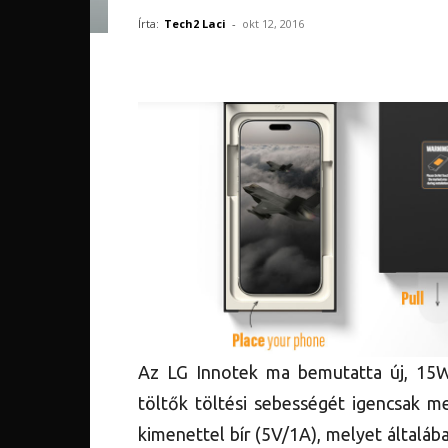
Írta:
Tech2 Laci
-
okt 12, 2016
Az LG Innotek ma bemutatta új, 15W-o
töltők töltési sebességét igencsak m
kimenettel bír (5V/1A), melyet általáb