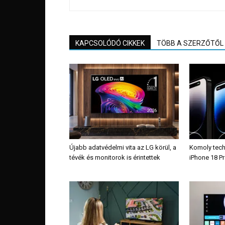
KAPCSOLÓDÓ CIKKEK
TÖBB A SZERZŐTŐL
Újabb adatvédelmi vita az LG körül, a
Komoly tech
tévék és monitorok is érintettek
iPhone 18 Pr