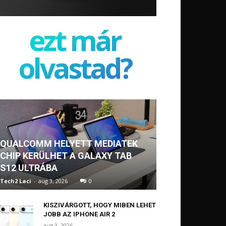
ezt már
olvastad?
QUALCOMM HELYETT MEDIATEK
CHIP KERÜLHET A GALAXY TAB
S12 ULTRÁBA
Tech2 Laci
-
aug 3, 2026
0
KISZIVÁRGOTT, HOGY MIBEN LEHET
JOBB AZ IPHONE AIR 2
aug 3, 2026