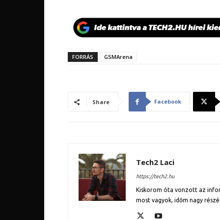
FORRÁS
GSMArena
Facebook
Share
Tech2 Laci
https://tech2.hu
Kiskorom óta vonzott az inform
most vagyok, időm nagy részé