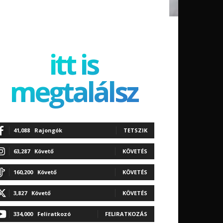
itt is
megtalálsz
41,088
Rajongók
TETSZIK
63,287
Követő
KÖVETÉS
160,200
Követő
KÖVETÉS
3,827
Követő
KÖVETÉS
334,000
Feliratkozó
FELIRATKOZÁS