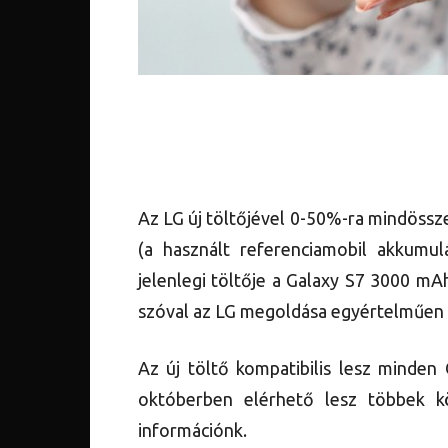
Az LG új töltőjével 0-50%-ra mindössze 
(a használt referenciamobil akkumu
jelenlegi töltője a Galaxy S7 3000 mAh 
szóval az LG megoldása egyértelműen 
Az új töltő kompatibilis lesz minden
októberben elérhető lesz többek k
információnk.