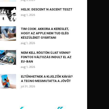
HELIX: DESCENT N ASCENT TESZT
aug 1, 2026
TIM COOK: AKKORA A KERESLET,
HOGY AZ APPLE NEM TUD ELÉG
KÉSZÜLÉKET GYÁRTANI
aug 1, 2026
NEM KELL RÖGTÖN ÚJAT VENNI?
FONTOS VÁLTOZÁS INDULT EL AZ
EU-BAN
aug 1, 2026
ELTŰNHETNEK A KIJELZŐK KÁVÁI?
A TECNO MEGMUTATTA A JÖVŐT
júl 31, 2026