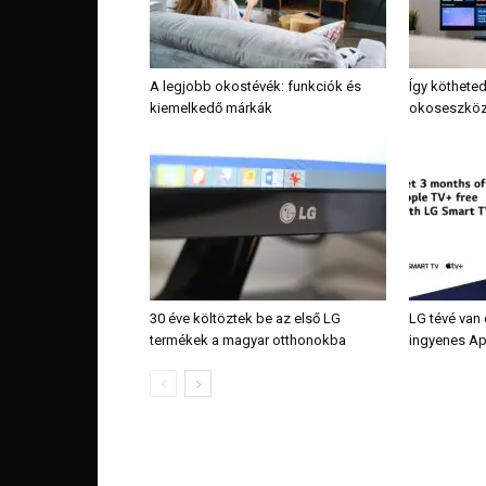
A legjobb okostévék: funkciók és
Így köthete
kiemelkedő márkák
okoseszköze
30 éve költöztek be az első LG
LG tévé van
termékek a magyar otthonokba
ingyenes Ap