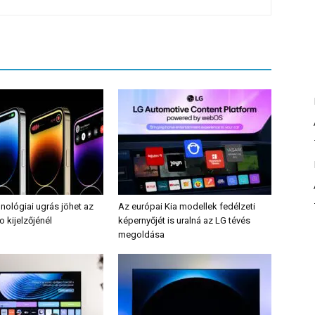
nológiai ugrás jöhet az
Az európai Kia modellek fedélzeti
o kijelzőjénél
képernyőjét is uralná az LG tévés
megoldása