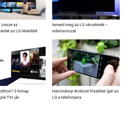
d össze az
Ismerd meg az LG okostévéit –
idet az LG tévéddel
videósorozat
 otthon? 3 hónap
Háromévnyi Android frissítést ígér az
ple TV+ jár
LG a telefonjaira