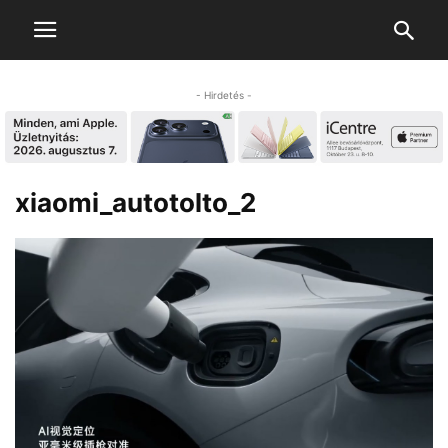
- Hirdetés -
xiaomi_autotolto_2