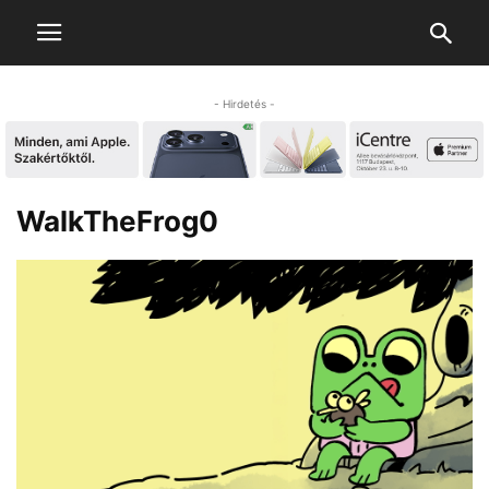
- Hirdetés -
WalkTheFrog0