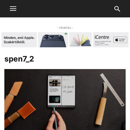
- Hirdetés -
spen7_2