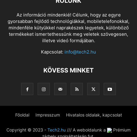
RÓLUNK
Az információ mindenkié! Célunk, hogy az egyre
gyorsabban fejlődő technológiákkal, mobiletelefonokkal,
mindenféle kütyükkel naprakészek legyetek, különböző
termékeket ismertethessünk meg veletek szövegesen,
illetve videó formájában.
Kapcsolat:
info@tech2.hu
KÖVESS MINKET
Főoldal
Impresszum
Hivatalos oldalak, kapcsolat
Copyright © 2023 -
Tech2.hu
/// A weboldalunk a
Prémium
tárhely szolgáltatásán fut.