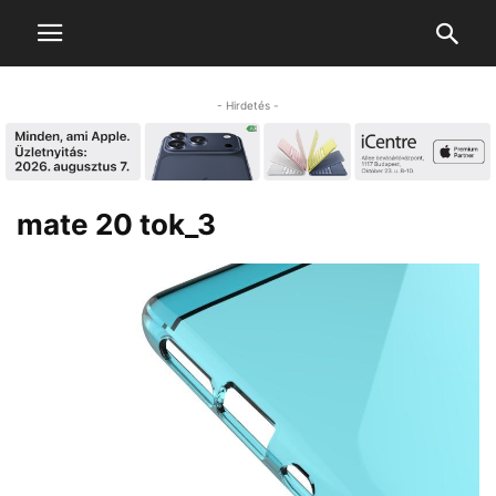
- Hirdetés -
mate 20 tok_3