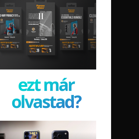
ezt már
olvastad?