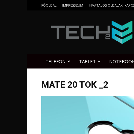
FŐOLDAL
IMPRESSZUM
HIVATALOS OLDALAK, KAPC
Tech2.hu
TELEFON
TABLET
NOTEBOO
MATE 20 TOK _2