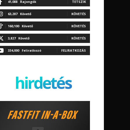
41,088
Rajongók
TETSZIK
63,287
Követő
KÖVETÉS
160,100
Követő
KÖVETÉS
3,827
Követő
KÖVETÉS
334,000
Feliratkozó
FELIRATKOZÁS
hirdetés