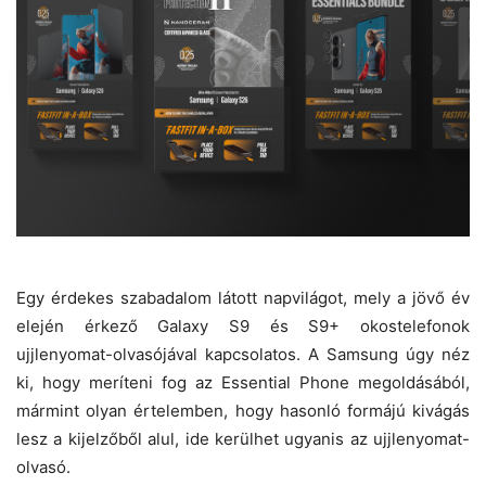
Egy érdekes szabadalom látott napvilágot, mely a jövő év
elején érkező Galaxy S9 és S9+ okostelefonok
ujjlenyomat-olvasójával kapcsolatos. A Samsung úgy néz
ki, hogy meríteni fog az Essential Phone megoldásából,
mármint olyan értelemben, hogy hasonló formájú kivágás
lesz a kijelzőből alul, ide kerülhet ugyanis az ujjlenyomat-
olvasó.