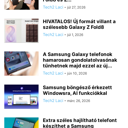
Tech2 Laci
-
júl 27, 2026
HIVATALOS! Új formát villant a
szélesebb Galaxy Z Fold8
Tech2 Laci
-
júl 1, 2026
A Samsung Galaxy telefonok
hamarosan gondolatolvasónak
tűnhetnek majd ezzel az új...
Tech2 Laci
-
jún 10, 2026
Samsung böngésző érkezett
Windowsra, AI funkciókkal
Tech2 Laci
-
márc 26, 2026
Extra széles hajlítható telefont
készíthet a Samsung