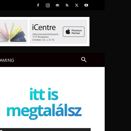
AMING
itt is
megtalálsz