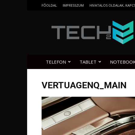
FŐOLDAL
IMPRESSZUM
HIVATALOS OLDALAK, KAPC
Tech2.hu
TELEFON
TABLET
NOTEBOO
VERTUAGENQ_MAIN