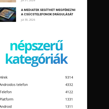
júl 31, 2026
A MEDIATEK SEGÍTHET MEGFÉKEZNI
A CSÚCSTELEFONOK DRÁGULÁSÁT
júl 30, 2026
népszerű
kategóriák
Hírek
9314
Androidos telefon
4332
Telefon
4122
Platform
1331
Android
1311