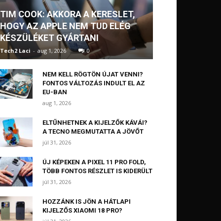
TIM COOK: AKKORA A KERESLET,
HOGY AZ APPLE NEM TUD ELÉG
KÉSZÜLÉKET GYÁRTANI
Tech2 Laci
-
aug 1, 2026
0
NEM KELL RÖGTÖN ÚJAT VENNI?
FONTOS VÁLTOZÁS INDULT EL AZ
EU-BAN
aug 1, 2026
ELTŰNHETNEK A KIJELZŐK KÁVÁI?
A TECNO MEGMUTATTA A JÖVŐT
júl 31, 2026
ÚJ KÉPEKEN A PIXEL 11 PRO FOLD,
TÖBB FONTOS RÉSZLET IS KIDERÜLT
júl 31, 2026
HOZZÁNK IS JÖN A HÁTLAPI
KIJELZŐS XIAOMI 18 PRO?