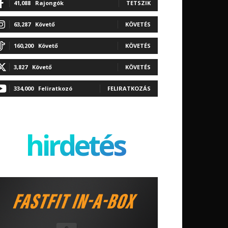
41,088
Rajongók
TETSZIK
63,287
Követő
KÖVETÉS
160,200
Követő
KÖVETÉS
3,827
Követő
KÖVETÉS
334,000
Feliratkozó
FELIRATKOZÁS
hirdetés