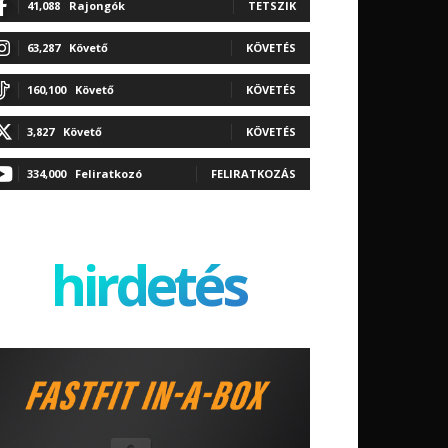
41,088
Rajongók
TETSZIK
63,287
Követő
KÖVETÉS
160,100
Követő
KÖVETÉS
3,827
Követő
KÖVETÉS
334,000
Feliratkozó
FELIRATKOZÁS
hirdetés