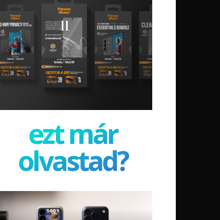
ezt már
olvastad?