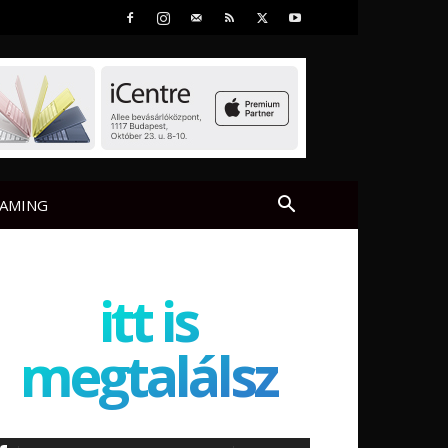
AMING
itt is
megtalálsz