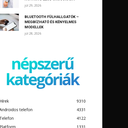
júl 29, 2026
BLUETOOTH FÜLHALLGATÓK –
MEGBÍZHATÓ ÉS KÉNYELMES
MODELLEK
júl 28, 2026
népszerű
kategóriák
Hírek
9310
Androidos telefon
4331
Telefon
4122
Platform
1331