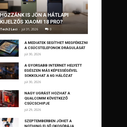
HOZZÁNK IS JÖN A HÁTLAPI
KIJELZŐS XIAOMI 18 PRO?
Tech2 Laci
-
júl 31, 2026
0
A MEDIATEK SEGÍTHET MEGFÉKEZNI
A CSÚCSTELEFONOK DRÁGULÁSÁT
júl 30, 2026
A GYORSABB INTERNET HELYETT
EGÉSZEN MÁS KÉPESSÉGÉVEL
SOKKOLHAT A 6G HÁLÓZAT
júl 30, 2026
NAGY UGRÁST HOZHAT A
QUALCOMM KÖVETKEZŐ
CSÚCSCHIPJE
júl 29, 2026
SZEPTEMBERBEN JÖHET A
NOTHING ELSŐ OKOSÓRÁJA