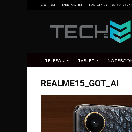
FŐOLDAL
IMPRESSZUM
HIVATALOS OLDALAK, KAPC
Tech2.hu
TELEFON
TABLET
NOTEBOO
REALME15_GOT_AI