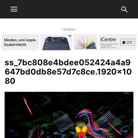
- Hirdetés -
ss_7bc808e4bdee052424a4a9
647bd0db8e57d7c8ce.1920×10
80