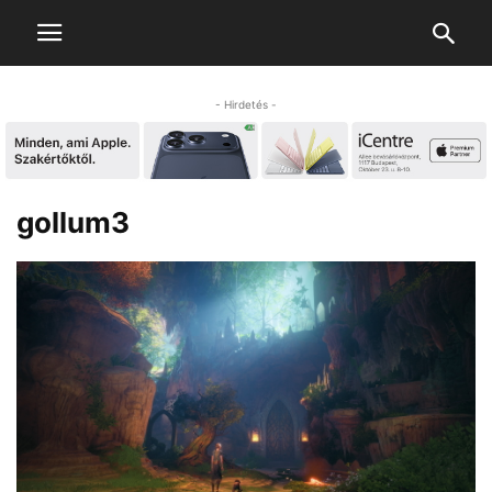
- Hirdetés -
gollum3