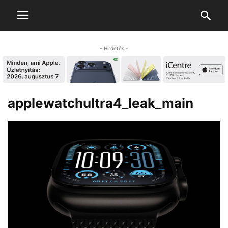
- Hirdetés -
applewatchultra4_leak_main