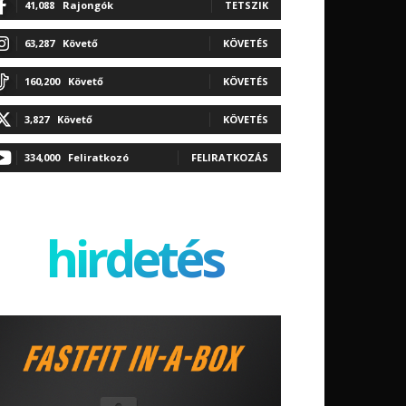
41,088
Rajongók
TETSZIK
63,287
Követő
KÖVETÉS
160,200
Követő
KÖVETÉS
3,827
Követő
KÖVETÉS
334,000
Feliratkozó
FELIRATKOZÁS
hirdetés