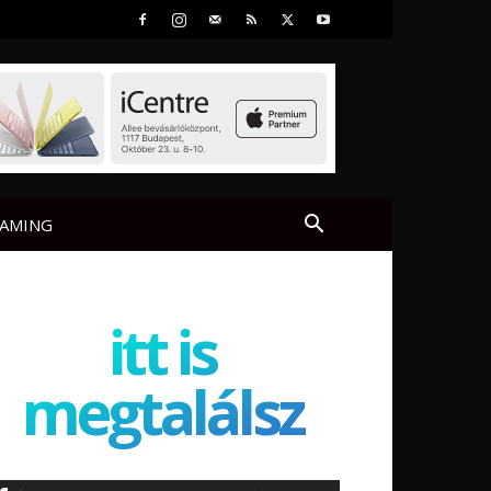
AMING
itt is
megtalálsz