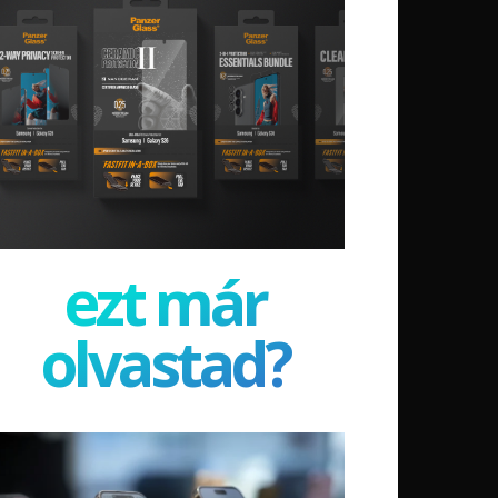
ezt már
olvastad?