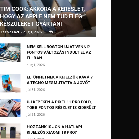
TIM COOK: AKKORA A KERESLET,
HOGY AZ APPLE NEM TUD ELÉG
KÉSZÜLÉKET GYÁRTANI
Tech2 Laci
-
aug 1, 2026
0
NEM KELL RÖGTÖN ÚJAT VENNI?
FONTOS VÁLTOZÁS INDULT EL AZ
EU-BAN
aug 1, 2026
ELTŰNHETNEK A KIJELZŐK KÁVÁI?
A TECNO MEGMUTATTA A JÖVŐT
júl 31, 2026
ÚJ KÉPEKEN A PIXEL 11 PRO FOLD,
TÖBB FONTOS RÉSZLET IS KIDERÜLT
júl 31, 2026
HOZZÁNK IS JÖN A HÁTLAPI
KIJELZŐS XIAOMI 18 PRO?