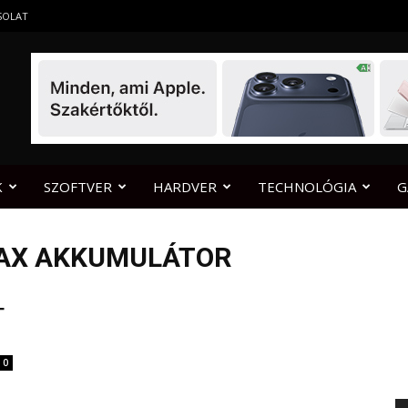
SOLAT
K
SZOFTVER
HARDVER
TECHNOLÓGIA
G
MAX AKKUMULÁTOR
T
0