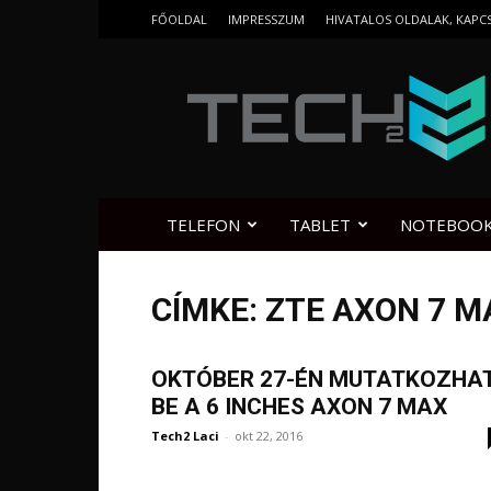
FŐOLDAL
IMPRESSZUM
HIVATALOS OLDALAK, KAPC
Tech2.hu
TELEFON
TABLET
NOTEBOO
CÍMKE: ZTE AXON 7 
OKTÓBER 27-ÉN MUTATKOZHA
BE A 6 INCHES AXON 7 MAX
Tech2 Laci
-
okt 22, 2016