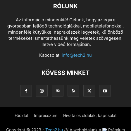
RÓLUNK
Az információ mindenkié! Célunk, hogy az egyre
gyorsabban fejlődő technológiákkal, mobiletelefonokkal,
mindenféle kütyükkel naprakészek legyetek, különböző
termékeket ismertethessünk meg veletek szövegesen,
illetve videó formájában.
Kapcsolat:
info@tech2.hu
KÖVESS MINKET
Főoldal
Impresszum
Hivatalos oldalak, kapcsolat
Copyright © 2023 -
Tech2.hu
/// A weboldalunk a
Prémium