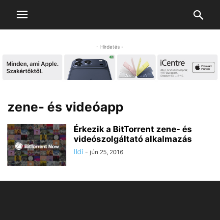
- Hirdetés -
zene- és videóapp
Érkezik a BitTorrent zene- és
videószolgáltató alkalmazás
Ildi
-
jún 25, 2016