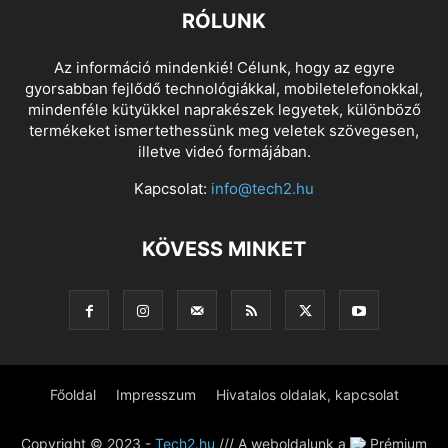
RÓLUNK
Az információ mindenkié! Célunk, hogy az egyre
gyorsabban fejlődő technológiákkal, mobiletelefonokkal,
mindenféle kütyükkel naprakészek legyetek, különböző
termékeket ismertethessünk meg veletek szövegesen,
illetve videó formájában.
Kapcsolat:
info@tech2.hu
KÖVESS MINKET
Főoldal
Impresszum
Hivatalos oldalak, kapcsolat
Copyright © 2023 -
Tech2.hu
/// A weboldalunk a
Prémium