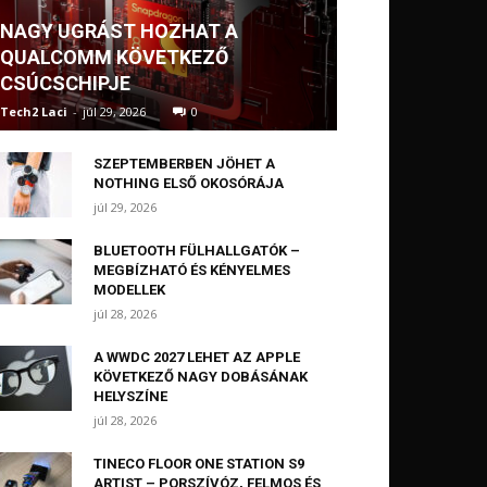
NAGY UGRÁST HOZHAT A
QUALCOMM KÖVETKEZŐ
CSÚCSCHIPJE
Tech2 Laci
-
júl 29, 2026
0
SZEPTEMBERBEN JÖHET A
NOTHING ELSŐ OKOSÓRÁJA
júl 29, 2026
BLUETOOTH FÜLHALLGATÓK –
MEGBÍZHATÓ ÉS KÉNYELMES
MODELLEK
júl 28, 2026
A WWDC 2027 LEHET AZ APPLE
KÖVETKEZŐ NAGY DOBÁSÁNAK
HELYSZÍNE
júl 28, 2026
TINECO FLOOR ONE STATION S9
ARTIST – PORSZÍVÓZ, FELMOS ÉS