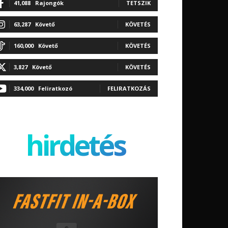
41,088
Rajongók
TETSZIK
63,287
Követő
KÖVETÉS
160,000
Követő
KÖVETÉS
3,827
Követő
KÖVETÉS
334,000
Feliratkozó
FELIRATKOZÁS
hirdetés