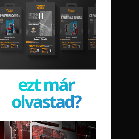
ezt már
olvastad?