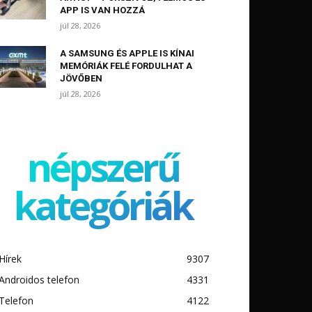
APP IS VAN HOZZÁ
júl 28, 2026
A SAMSUNG ÉS APPLE IS KÍNAI
MEMÓRIÁK FELÉ FORDULHAT A
JÖVŐBEN
júl 28, 2026
népszerű
kategóriák
Hírek
9307
Androidos telefon
4331
Telefon
4122