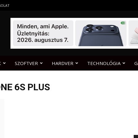
SOLAT
K
SZOFTVER
HARDVER
TECHNOLÓGIA
G
NE 6S PLUS