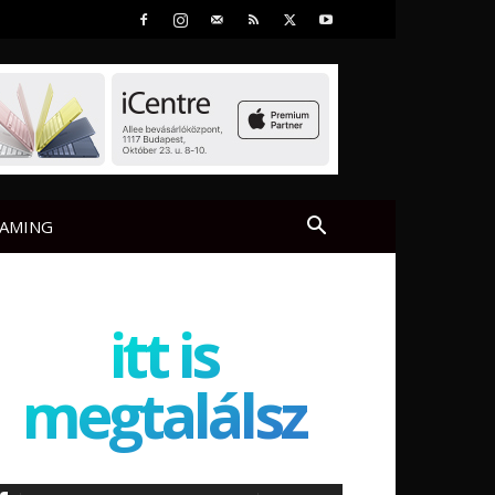
AMING
itt is
megtalálsz